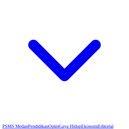
PSMS Medan
Pendidikan
Opini
Gaya Hidup
Ekonomi
Editorial