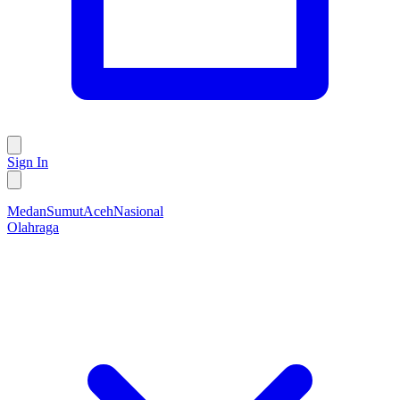
Sign In
Medan
Sumut
Aceh
Nasional
Olahraga