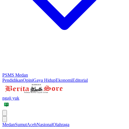
PSMS Medan
Pendidikan
Opini
Gaya Hidup
Ekonomi
Editorial
ngaji yuk
Medan
Sumut
Aceh
Nasional
Olahraga