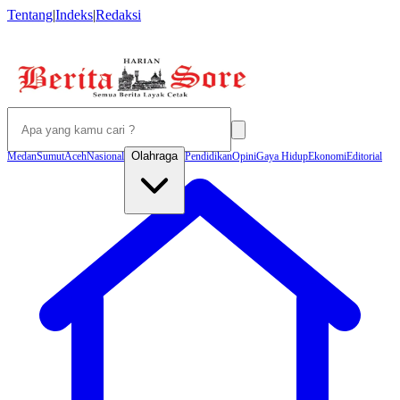
Tentang
|
Indeks
|
Redaksi
Olahraga
Medan
Sumut
Aceh
Nasional
Pendidikan
Opini
Gaya Hidup
Ekonomi
Editorial