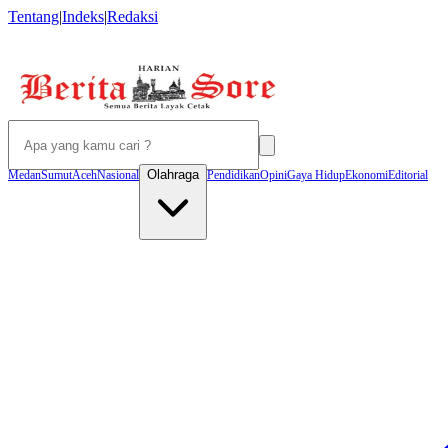
Tentang
|
Indeks
|
Redaksi
Olahraga
Medan
Sumut
Aceh
Nasional
Pendidikan
Opini
Gaya Hidup
Ekonomi
Editorial