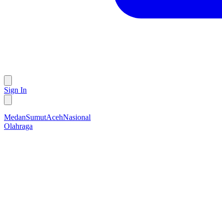
Sign In
Medan
Sumut
Aceh
Nasional
Olahraga