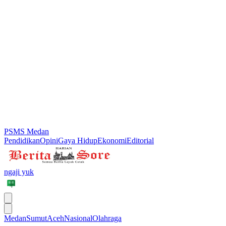
PSMS Medan
Pendidikan
Opini
Gaya Hidup
Ekonomi
Editorial
ngaji yuk
Medan
Sumut
Aceh
Nasional
Olahraga