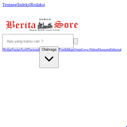
Tentang
|
Indeks
|
Redaksi
Olahraga
Medan
Sumut
Aceh
Nasional
Pendidikan
Opini
Gaya Hidup
Ekonomi
Editorial