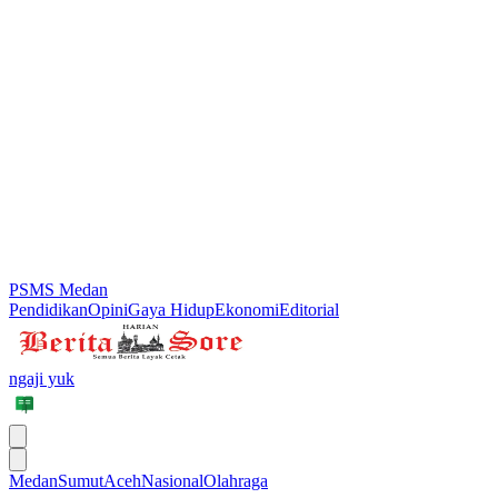
PSMS Medan
Pendidikan
Opini
Gaya Hidup
Ekonomi
Editorial
ngaji yuk
Medan
Sumut
Aceh
Nasional
Olahraga