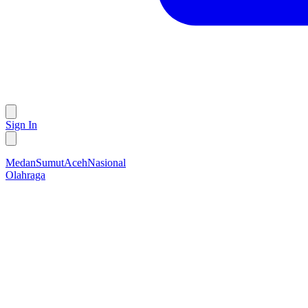
Sign In
Medan
Sumut
Aceh
Nasional
Olahraga