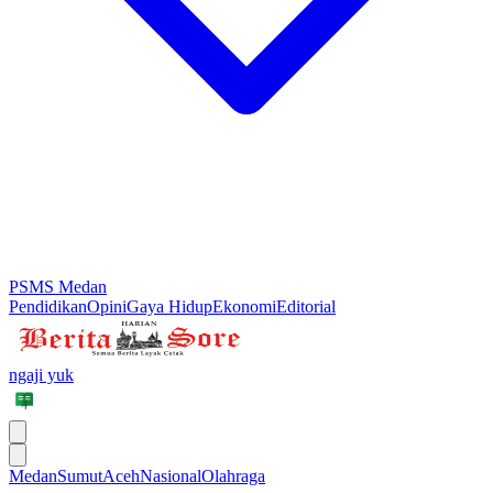
PSMS Medan
Pendidikan
Opini
Gaya Hidup
Ekonomi
Editorial
ngaji yuk
Medan
Sumut
Aceh
Nasional
Olahraga