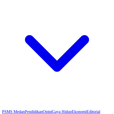
PSMS Medan
Pendidikan
Opini
Gaya Hidup
Ekonomi
Editorial