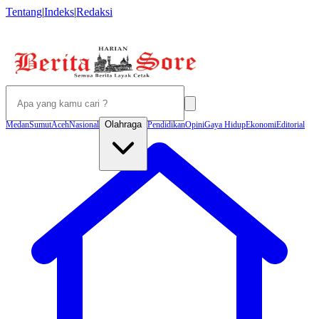
Tentang
|
Indeks
|
Redaksi
Olahraga
Medan
Sumut
Aceh
Nasional
Pendidikan
Opini
Gaya Hidup
Ekonomi
Editorial