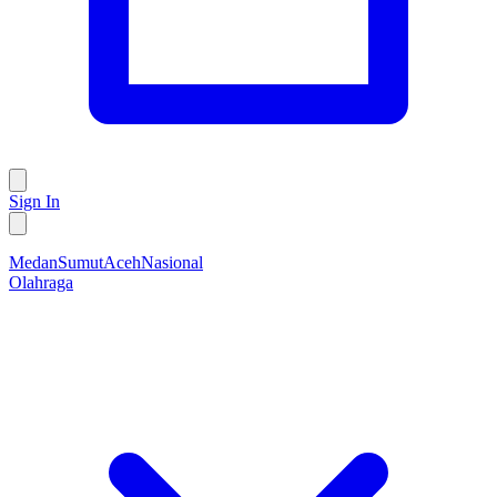
Sign In
Medan
Sumut
Aceh
Nasional
Olahraga