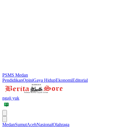
PSMS Medan
Pendidikan
Opini
Gaya Hidup
Ekonomi
Editorial
ngaji yuk
Medan
Sumut
Aceh
Nasional
Olahraga