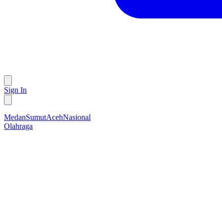
Sign In
Medan
Sumut
Aceh
Nasional
Olahraga