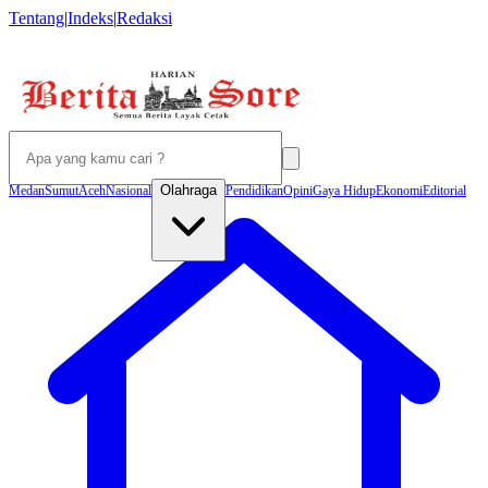
Tentang
|
Indeks
|
Redaksi
Olahraga
Medan
Sumut
Aceh
Nasional
Pendidikan
Opini
Gaya Hidup
Ekonomi
Editorial