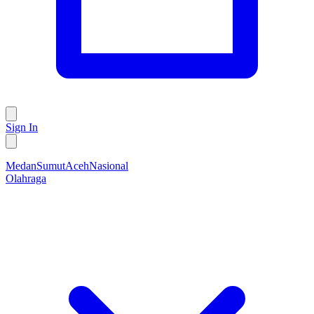
Sign In
Medan
Sumut
Aceh
Nasional
Olahraga