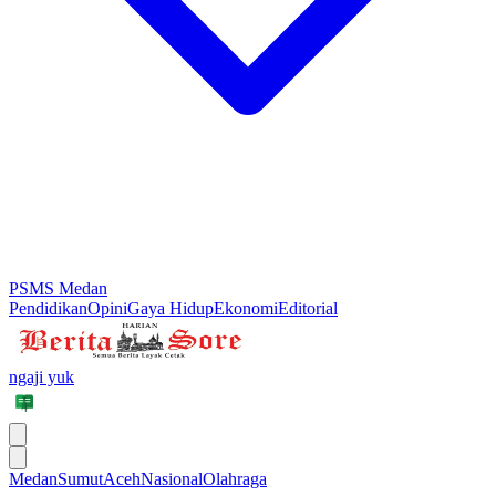
PSMS Medan
Pendidikan
Opini
Gaya Hidup
Ekonomi
Editorial
ngaji yuk
Medan
Sumut
Aceh
Nasional
Olahraga