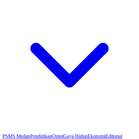
PSMS Medan
Pendidikan
Opini
Gaya Hidup
Ekonomi
Editorial