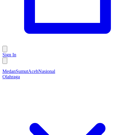
Sign In
Medan
Sumut
Aceh
Nasional
Olahraga