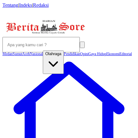
Tentang
|
Indeks
|
Redaksi
Olahraga
Medan
Sumut
Aceh
Nasional
Pendidikan
Opini
Gaya Hidup
Ekonomi
Editorial