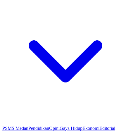
PSMS Medan
Pendidikan
Opini
Gaya Hidup
Ekonomi
Editorial