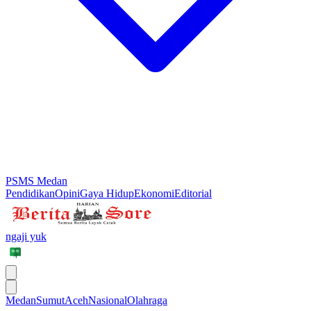
PSMS Medan
Pendidikan
Opini
Gaya Hidup
Ekonomi
Editorial
ngaji yuk
Medan
Sumut
Aceh
Nasional
Olahraga