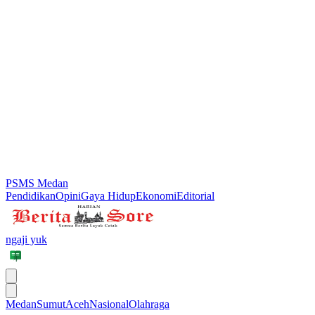
PSMS Medan
Pendidikan
Opini
Gaya Hidup
Ekonomi
Editorial
ngaji yuk
Medan
Sumut
Aceh
Nasional
Olahraga