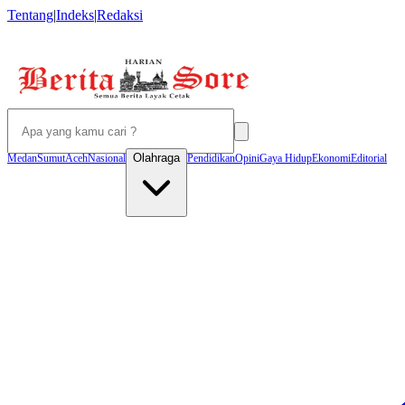
Tentang
|
Indeks
|
Redaksi
Olahraga
Medan
Sumut
Aceh
Nasional
Pendidikan
Opini
Gaya Hidup
Ekonomi
Editorial