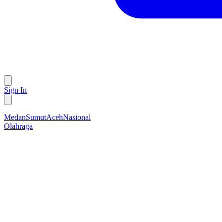
Sign In
Medan
Sumut
Aceh
Nasional
Olahraga