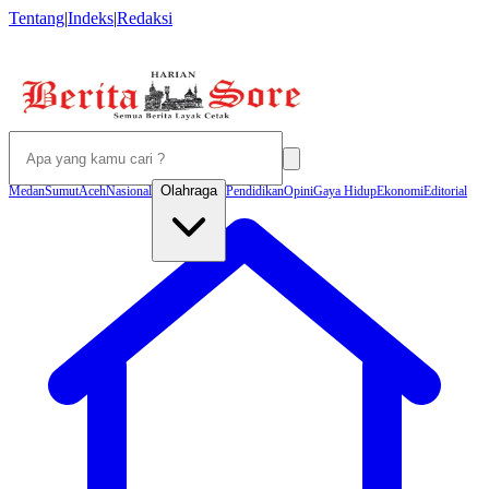
Tentang
|
Indeks
|
Redaksi
Olahraga
Medan
Sumut
Aceh
Nasional
Pendidikan
Opini
Gaya Hidup
Ekonomi
Editorial