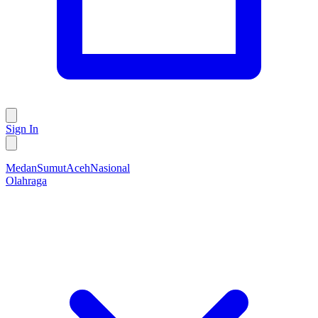
Sign In
Medan
Sumut
Aceh
Nasional
Olahraga