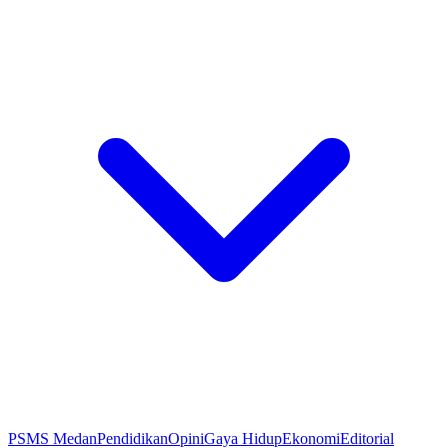
PSMS Medan
Pendidikan
Opini
Gaya Hidup
Ekonomi
Editorial