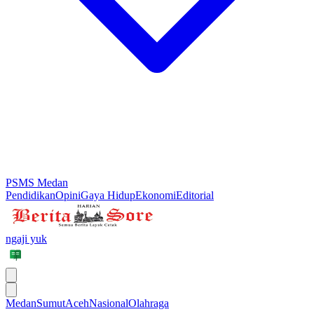
PSMS Medan
Pendidikan
Opini
Gaya Hidup
Ekonomi
Editorial
ngaji yuk
Medan
Sumut
Aceh
Nasional
Olahraga