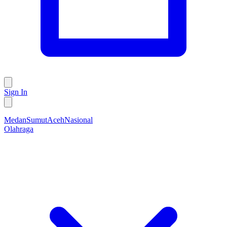
Sign In
Medan
Sumut
Aceh
Nasional
Olahraga