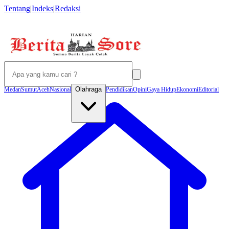
Tentang
|
Indeks
|
Redaksi
Olahraga
Medan
Sumut
Aceh
Nasional
Pendidikan
Opini
Gaya Hidup
Ekonomi
Editorial