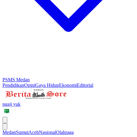
PSMS Medan
Pendidikan
Opini
Gaya Hidup
Ekonomi
Editorial
ngaji yuk
Medan
Sumut
Aceh
Nasional
Olahraga