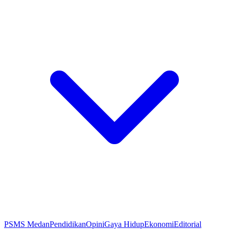
PSMS Medan
Pendidikan
Opini
Gaya Hidup
Ekonomi
Editorial