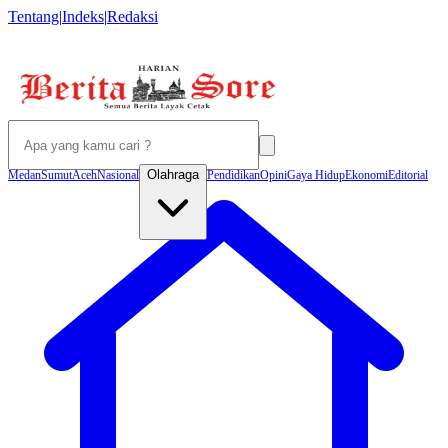
Tentang
|
Indeks
|
Redaksi
Olahraga
Medan
Sumut
Aceh
Nasional
Pendidikan
Opini
Gaya Hidup
Ekonomi
Editorial