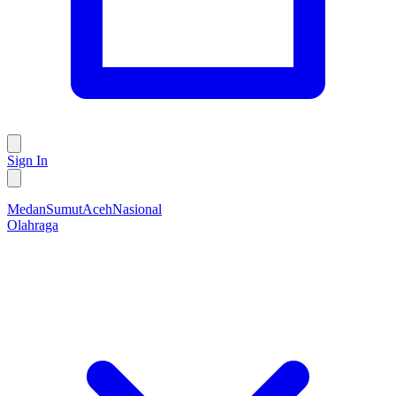
Sign In
Medan
Sumut
Aceh
Nasional
Olahraga