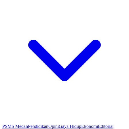
PSMS Medan
Pendidikan
Opini
Gaya Hidup
Ekonomi
Editorial