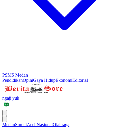
PSMS Medan
Pendidikan
Opini
Gaya Hidup
Ekonomi
Editorial
ngaji yuk
Medan
Sumut
Aceh
Nasional
Olahraga