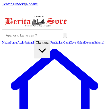
Tentang
|
Indeks
|
Redaksi
Olahraga
Medan
Sumut
Aceh
Nasional
Pendidikan
Opini
Gaya Hidup
Ekonomi
Editorial