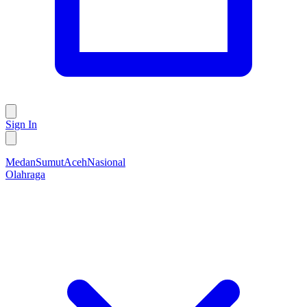
Sign In
Medan
Sumut
Aceh
Nasional
Olahraga