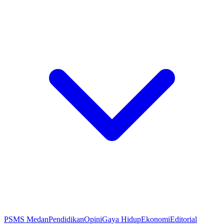
PSMS Medan
Pendidikan
Opini
Gaya Hidup
Ekonomi
Editorial