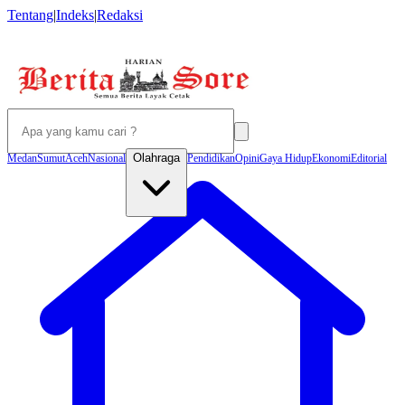
Tentang
|
Indeks
|
Redaksi
Olahraga
Medan
Sumut
Aceh
Nasional
Pendidikan
Opini
Gaya Hidup
Ekonomi
Editorial