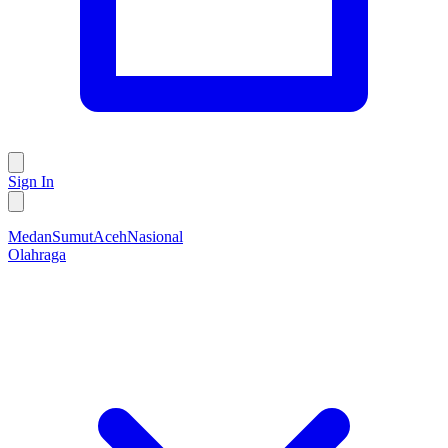
Sign In
Medan
Sumut
Aceh
Nasional
Olahraga