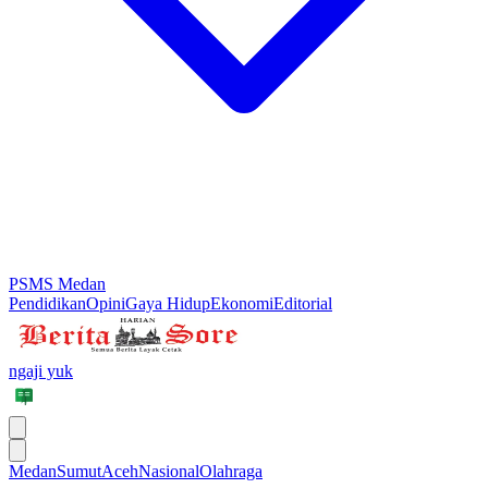
PSMS Medan
Pendidikan
Opini
Gaya Hidup
Ekonomi
Editorial
ngaji yuk
Medan
Sumut
Aceh
Nasional
Olahraga