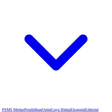
PSMS Medan
Pendidikan
Opini
Gaya Hidup
Ekonomi
Editorial