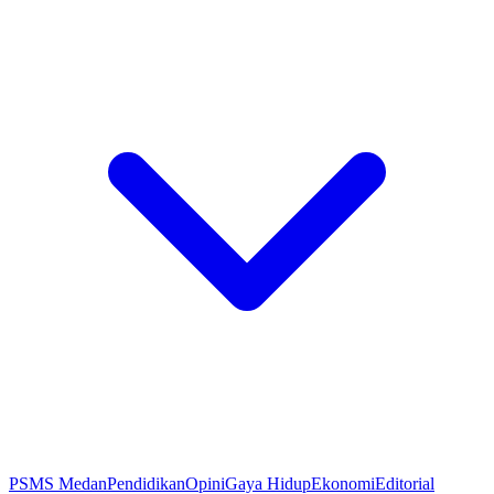
PSMS Medan
Pendidikan
Opini
Gaya Hidup
Ekonomi
Editorial