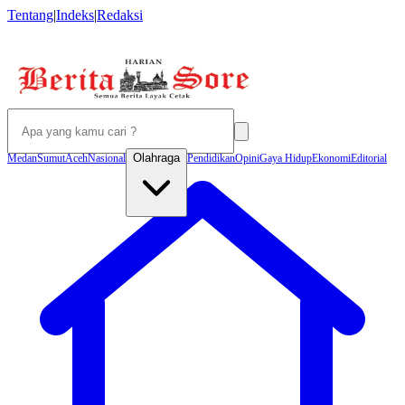
Tentang
|
Indeks
|
Redaksi
Olahraga
Medan
Sumut
Aceh
Nasional
Pendidikan
Opini
Gaya Hidup
Ekonomi
Editorial