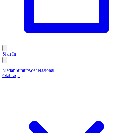
Sign In
Medan
Sumut
Aceh
Nasional
Olahraga