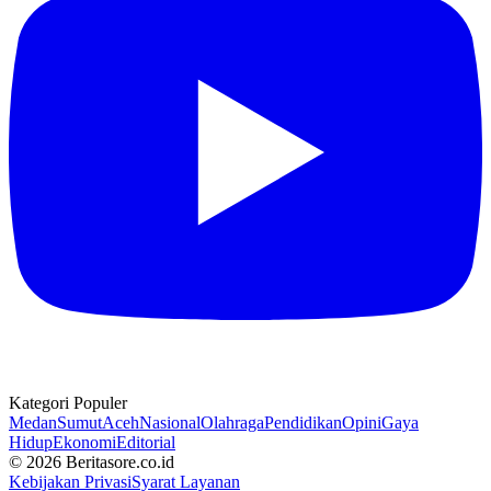
Kategori Populer
Medan
Sumut
Aceh
Nasional
Olahraga
Pendidikan
Opini
Gaya
Hidup
Ekonomi
Editorial
© 2026 Beritasore.co.id
Kebijakan Privasi
Syarat Layanan