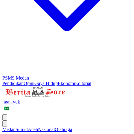
PSMS Medan
Pendidikan
Opini
Gaya Hidup
Ekonomi
Editorial
ngaji yuk
Medan
Sumut
Aceh
Nasional
Olahraga