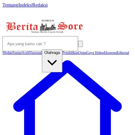
Tentang
|
Indeks
|
Redaksi
Olahraga
Medan
Sumut
Aceh
Nasional
Pendidikan
Opini
Gaya Hidup
Ekonomi
Editorial