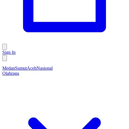
Sign In
Medan
Sumut
Aceh
Nasional
Olahraga