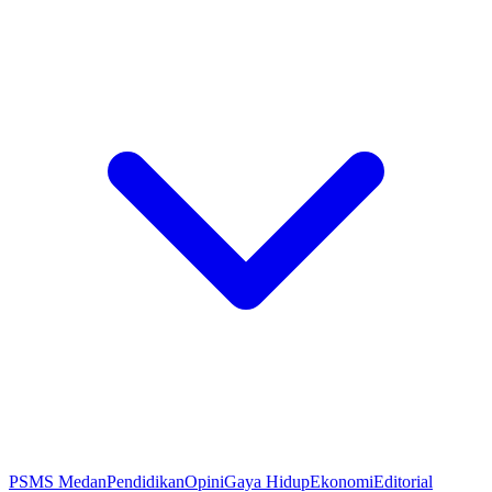
PSMS Medan
Pendidikan
Opini
Gaya Hidup
Ekonomi
Editorial