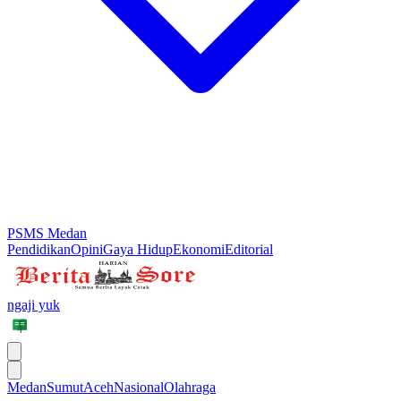
PSMS Medan
Pendidikan
Opini
Gaya Hidup
Ekonomi
Editorial
ngaji yuk
Medan
Sumut
Aceh
Nasional
Olahraga