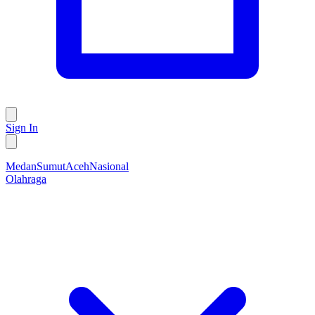
Sign In
Medan
Sumut
Aceh
Nasional
Olahraga