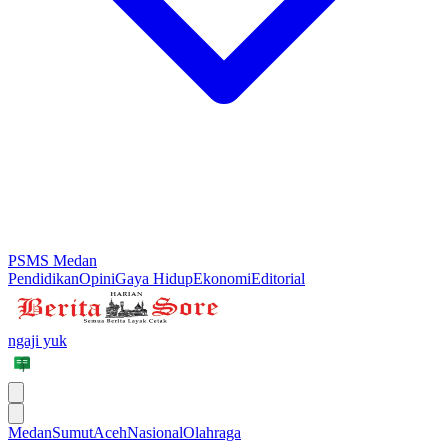
PSMS Medan
Pendidikan
Opini
Gaya Hidup
Ekonomi
Editorial
ngaji yuk
Medan
Sumut
Aceh
Nasional
Olahraga