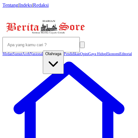
Tentang
|
Indeks
|
Redaksi
Olahraga
Medan
Sumut
Aceh
Nasional
Pendidikan
Opini
Gaya Hidup
Ekonomi
Editorial