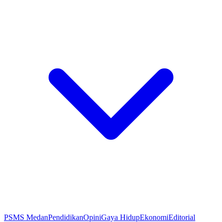
PSMS Medan
Pendidikan
Opini
Gaya Hidup
Ekonomi
Editorial