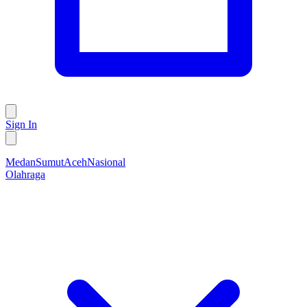
Sign In
Medan
Sumut
Aceh
Nasional
Olahraga