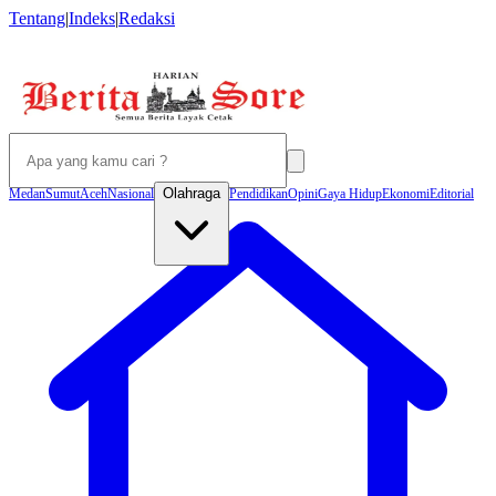
Tentang
|
Indeks
|
Redaksi
Olahraga
Medan
Sumut
Aceh
Nasional
Pendidikan
Opini
Gaya Hidup
Ekonomi
Editorial