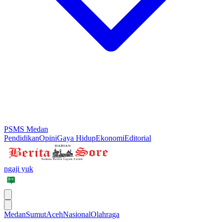
PSMS Medan
Pendidikan
Opini
Gaya Hidup
Ekonomi
Editorial
ngaji yuk
Medan
Sumut
Aceh
Nasional
Olahraga