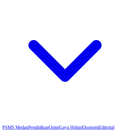
PSMS Medan
Pendidikan
Opini
Gaya Hidup
Ekonomi
Editorial