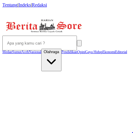
Tentang
|
Indeks
|
Redaksi
Olahraga
Medan
Sumut
Aceh
Nasional
Pendidikan
Opini
Gaya Hidup
Ekonomi
Editorial