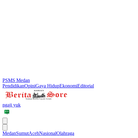
PSMS Medan
Pendidikan
Opini
Gaya Hidup
Ekonomi
Editorial
ngaji yuk
Medan
Sumut
Aceh
Nasional
Olahraga