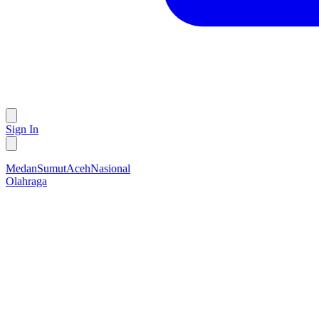
Sign In
Medan
Sumut
Aceh
Nasional
Olahraga