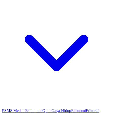
PSMS Medan
Pendidikan
Opini
Gaya Hidup
Ekonomi
Editorial