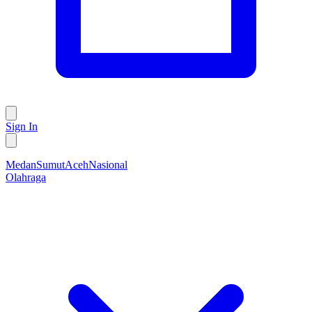
Sign In
Medan
Sumut
Aceh
Nasional
Olahraga