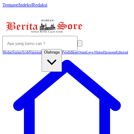
Tentang
|
Indeks
|
Redaksi
Olahraga
Medan
Sumut
Aceh
Nasional
Pendidikan
Opini
Gaya Hidup
Ekonomi
Editorial