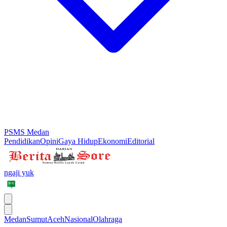
PSMS Medan
Pendidikan
Opini
Gaya Hidup
Ekonomi
Editorial
ngaji yuk
Medan
Sumut
Aceh
Nasional
Olahraga