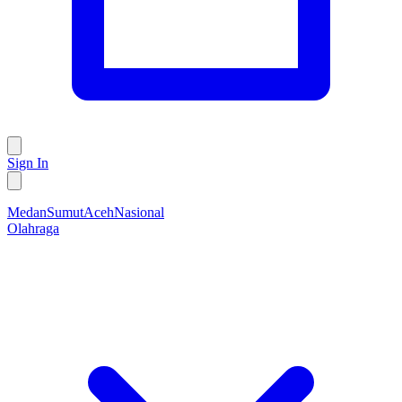
Sign In
Medan
Sumut
Aceh
Nasional
Olahraga