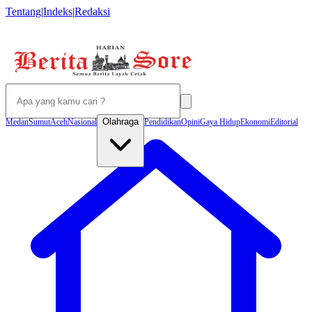
Tentang
|
Indeks
|
Redaksi
Olahraga
Medan
Sumut
Aceh
Nasional
Pendidikan
Opini
Gaya Hidup
Ekonomi
Editorial