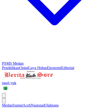
PSMS Medan
Pendidikan
Opini
Gaya Hidup
Ekonomi
Editorial
ngaji yuk
Medan
Sumut
Aceh
Nasional
Olahraga