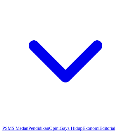
PSMS Medan
Pendidikan
Opini
Gaya Hidup
Ekonomi
Editorial