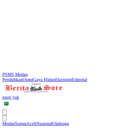
PSMS Medan
Pendidikan
Opini
Gaya Hidup
Ekonomi
Editorial
ngaji yuk
Medan
Sumut
Aceh
Nasional
Olahraga