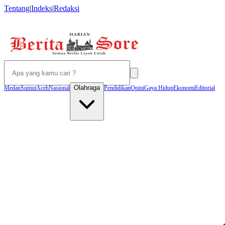
Tentang
|
Indeks
|
Redaksi
Olahraga
Medan
Sumut
Aceh
Nasional
Pendidikan
Opini
Gaya Hidup
Ekonomi
Editorial