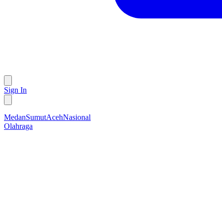
Sign In
Medan
Sumut
Aceh
Nasional
Olahraga