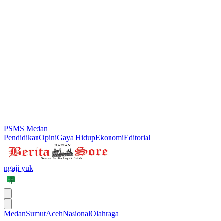
PSMS Medan
Pendidikan
Opini
Gaya Hidup
Ekonomi
Editorial
ngaji yuk
Medan
Sumut
Aceh
Nasional
Olahraga