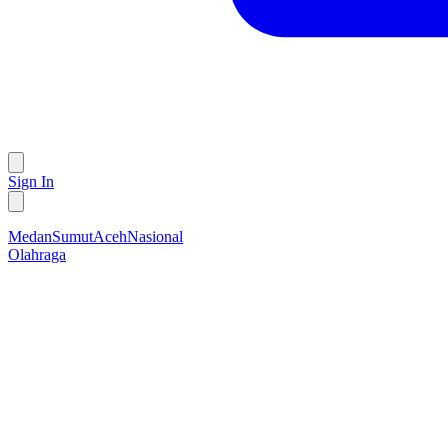
Sign In
Medan
Sumut
Aceh
Nasional
Olahraga