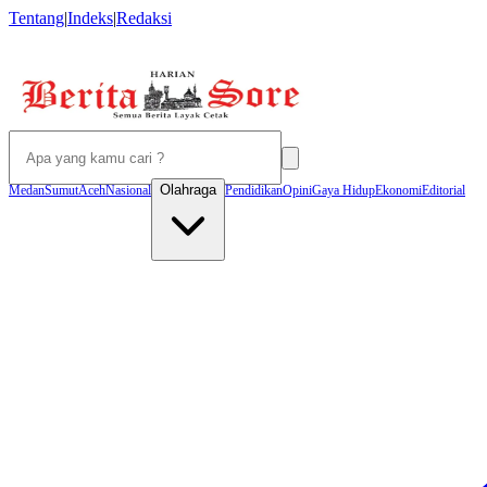
Tentang
|
Indeks
|
Redaksi
Olahraga
Medan
Sumut
Aceh
Nasional
Pendidikan
Opini
Gaya Hidup
Ekonomi
Editorial