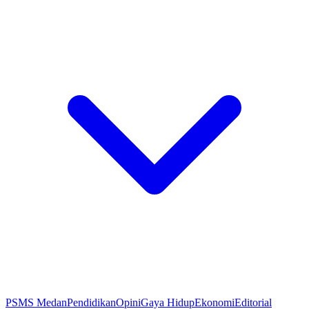
PSMS Medan
Pendidikan
Opini
Gaya Hidup
Ekonomi
Editorial