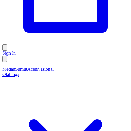
Sign In
Medan
Sumut
Aceh
Nasional
Olahraga