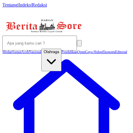
Tentang
|
Indeks
|
Redaksi
Olahraga
Medan
Sumut
Aceh
Nasional
Pendidikan
Opini
Gaya Hidup
Ekonomi
Editorial