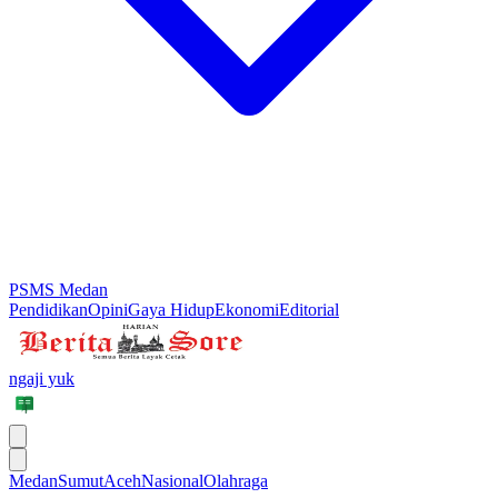
PSMS Medan
Pendidikan
Opini
Gaya Hidup
Ekonomi
Editorial
ngaji yuk
Medan
Sumut
Aceh
Nasional
Olahraga