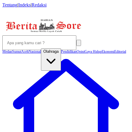
Tentang
|
Indeks
|
Redaksi
Olahraga
Medan
Sumut
Aceh
Nasional
Pendidikan
Opini
Gaya Hidup
Ekonomi
Editorial