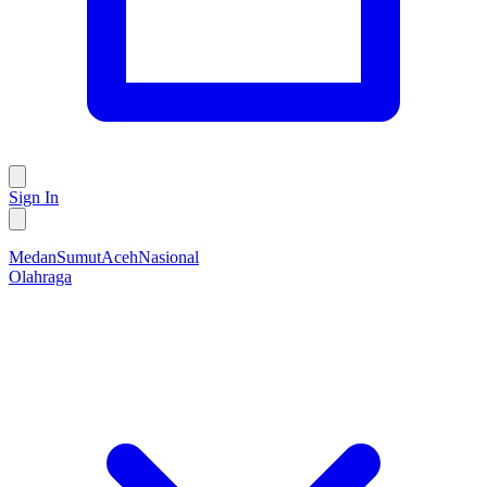
Sign In
Medan
Sumut
Aceh
Nasional
Olahraga