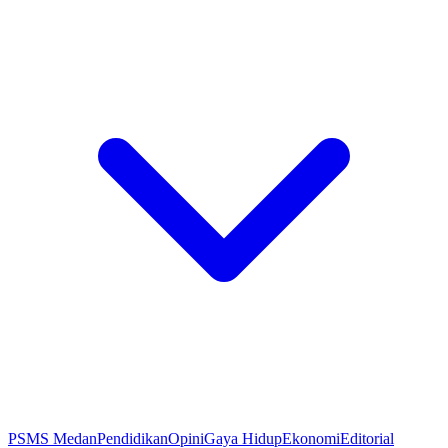
PSMS Medan
Pendidikan
Opini
Gaya Hidup
Ekonomi
Editorial