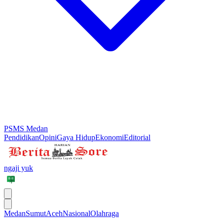
PSMS Medan
Pendidikan
Opini
Gaya Hidup
Ekonomi
Editorial
ngaji yuk
Medan
Sumut
Aceh
Nasional
Olahraga