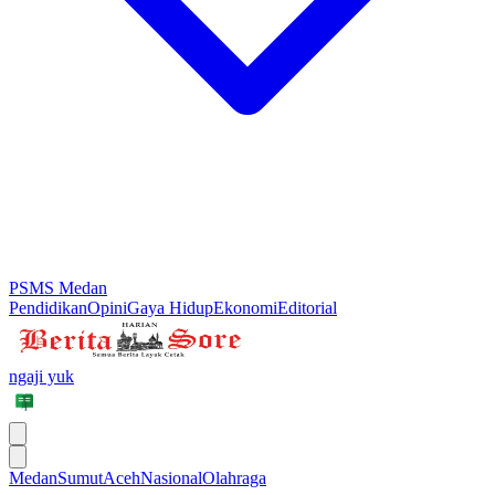
PSMS Medan
Pendidikan
Opini
Gaya Hidup
Ekonomi
Editorial
ngaji yuk
Medan
Sumut
Aceh
Nasional
Olahraga