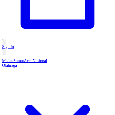
Sign In
Medan
Sumut
Aceh
Nasional
Olahraga