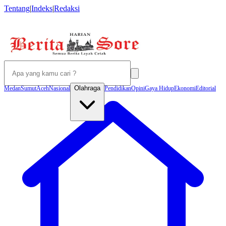
Tentang
|
Indeks
|
Redaksi
Olahraga
Medan
Sumut
Aceh
Nasional
Pendidikan
Opini
Gaya Hidup
Ekonomi
Editorial