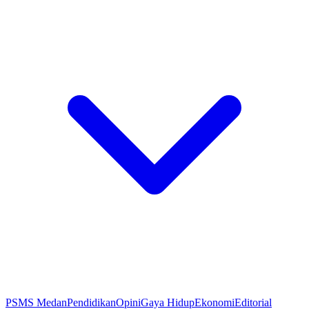
PSMS Medan
Pendidikan
Opini
Gaya Hidup
Ekonomi
Editorial