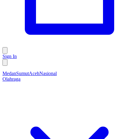
Sign In
Medan
Sumut
Aceh
Nasional
Olahraga