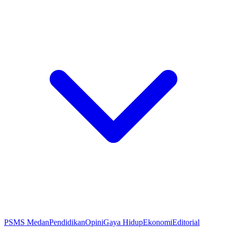
PSMS Medan
Pendidikan
Opini
Gaya Hidup
Ekonomi
Editorial