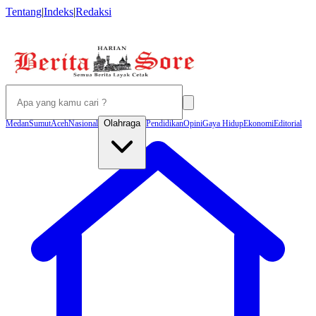
Tentang
|
Indeks
|
Redaksi
Olahraga
Medan
Sumut
Aceh
Nasional
Pendidikan
Opini
Gaya Hidup
Ekonomi
Editorial