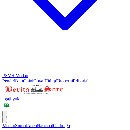
PSMS Medan
Pendidikan
Opini
Gaya Hidup
Ekonomi
Editorial
ngaji yuk
Medan
Sumut
Aceh
Nasional
Olahraga