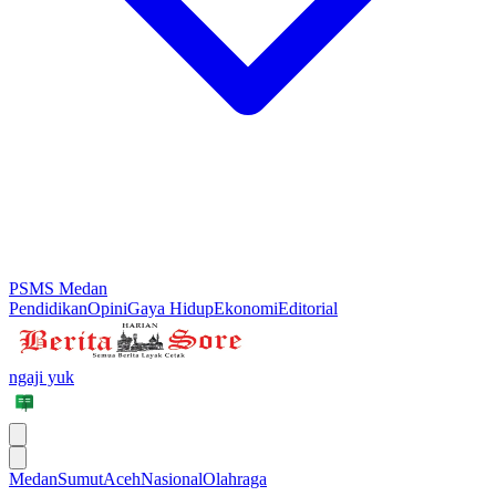
PSMS Medan
Pendidikan
Opini
Gaya Hidup
Ekonomi
Editorial
ngaji yuk
Medan
Sumut
Aceh
Nasional
Olahraga