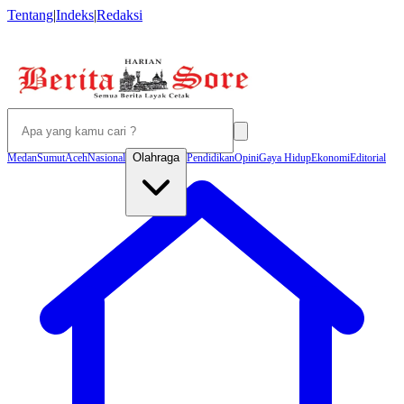
Tentang
|
Indeks
|
Redaksi
Olahraga
Medan
Sumut
Aceh
Nasional
Pendidikan
Opini
Gaya Hidup
Ekonomi
Editorial