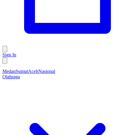
Sign In
Medan
Sumut
Aceh
Nasional
Olahraga