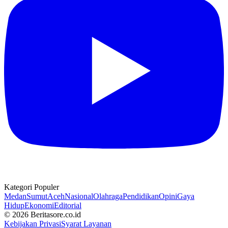
Kategori Populer
Medan
Sumut
Aceh
Nasional
Olahraga
Pendidikan
Opini
Gaya
Hidup
Ekonomi
Editorial
© 2026 Beritasore.co.id
Kebijakan Privasi
Syarat Layanan