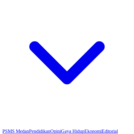
PSMS Medan
Pendidikan
Opini
Gaya Hidup
Ekonomi
Editorial