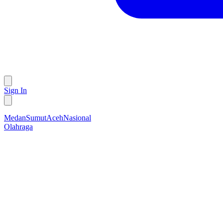
Sign In
Medan
Sumut
Aceh
Nasional
Olahraga