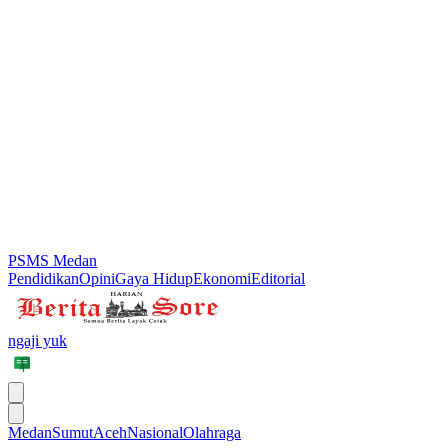
PSMS Medan
Pendidikan
Opini
Gaya Hidup
Ekonomi
Editorial
ngaji yuk
Medan
Sumut
Aceh
Nasional
Olahraga