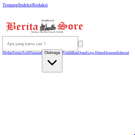
Tentang
|
Indeks
|
Redaksi
Olahraga
Medan
Sumut
Aceh
Nasional
Pendidikan
Opini
Gaya Hidup
Ekonomi
Editorial