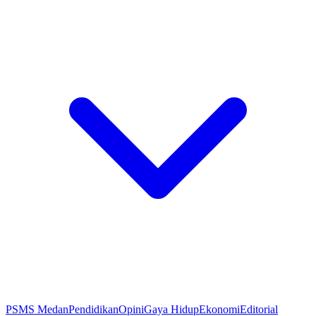
PSMS Medan
Pendidikan
Opini
Gaya Hidup
Ekonomi
Editorial