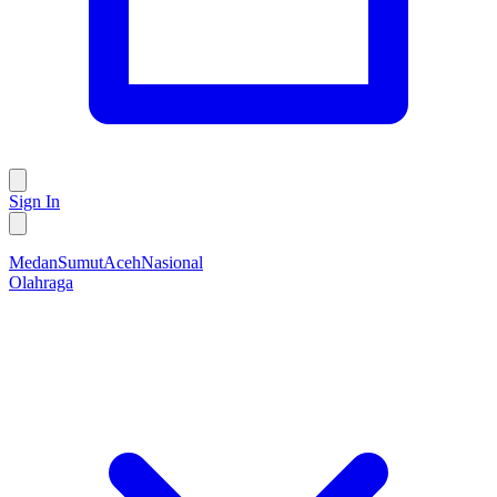
Sign In
Medan
Sumut
Aceh
Nasional
Olahraga