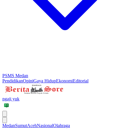
PSMS Medan
Pendidikan
Opini
Gaya Hidup
Ekonomi
Editorial
ngaji yuk
Medan
Sumut
Aceh
Nasional
Olahraga