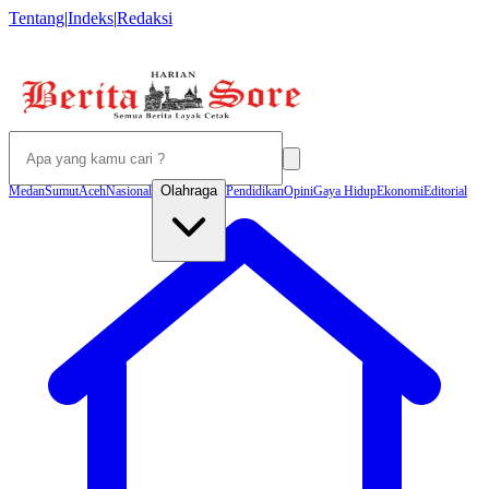
Tentang
|
Indeks
|
Redaksi
Olahraga
Medan
Sumut
Aceh
Nasional
Pendidikan
Opini
Gaya Hidup
Ekonomi
Editorial