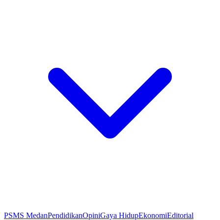
PSMS Medan
Pendidikan
Opini
Gaya Hidup
Ekonomi
Editorial