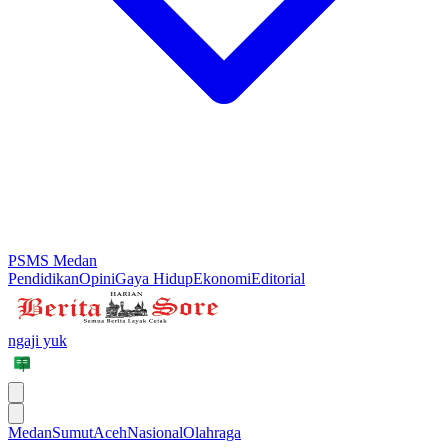
PSMS Medan
Pendidikan
Opini
Gaya Hidup
Ekonomi
Editorial
ngaji yuk
Medan
Sumut
Aceh
Nasional
Olahraga