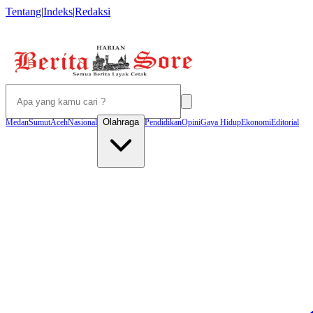
Tentang
|
Indeks
|
Redaksi
Olahraga
Medan
Sumut
Aceh
Nasional
Pendidikan
Opini
Gaya Hidup
Ekonomi
Editorial