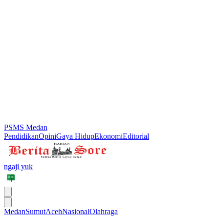
PSMS Medan
Pendidikan
Opini
Gaya Hidup
Ekonomi
Editorial
ngaji yuk
Medan
Sumut
Aceh
Nasional
Olahraga