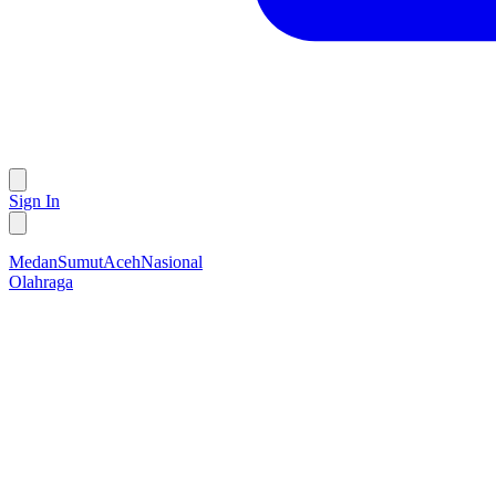
Sign In
Medan
Sumut
Aceh
Nasional
Olahraga