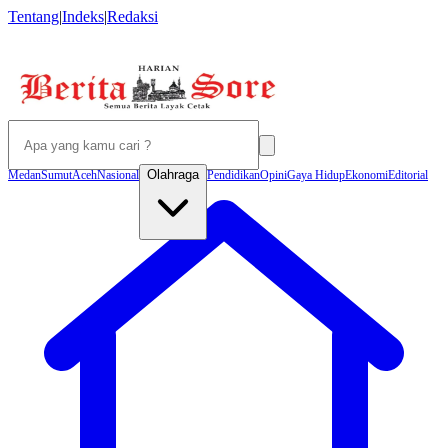
Tentang
|
Indeks
|
Redaksi
Olahraga
Medan
Sumut
Aceh
Nasional
Pendidikan
Opini
Gaya Hidup
Ekonomi
Editorial