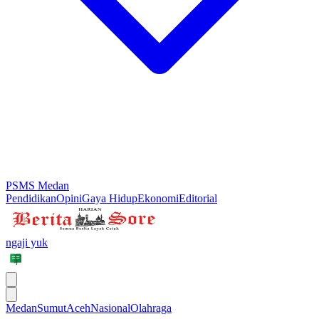
PSMS Medan
Pendidikan
Opini
Gaya Hidup
Ekonomi
Editorial
ngaji yuk
Medan
Sumut
Aceh
Nasional
Olahraga