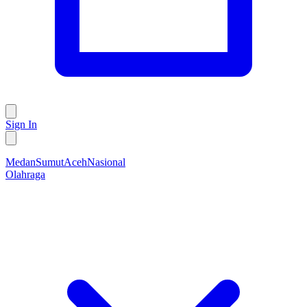
Sign In
Medan
Sumut
Aceh
Nasional
Olahraga