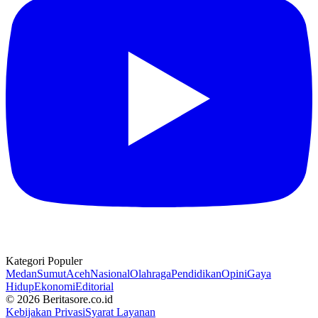
Kategori Populer
Medan
Sumut
Aceh
Nasional
Olahraga
Pendidikan
Opini
Gaya
Hidup
Ekonomi
Editorial
© 2026 Beritasore.co.id
Kebijakan Privasi
Syarat Layanan