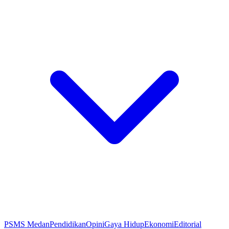
PSMS Medan
Pendidikan
Opini
Gaya Hidup
Ekonomi
Editorial