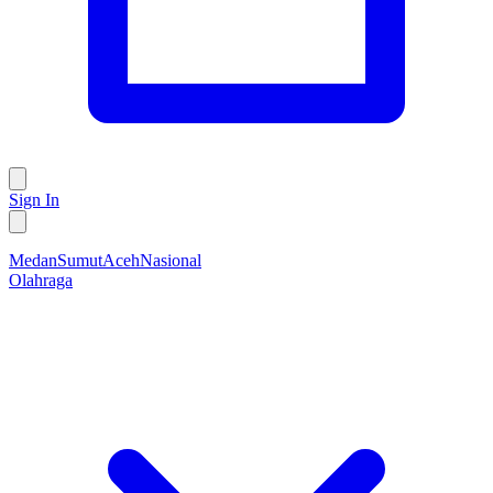
Sign In
Medan
Sumut
Aceh
Nasional
Olahraga