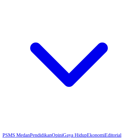
PSMS Medan
Pendidikan
Opini
Gaya Hidup
Ekonomi
Editorial