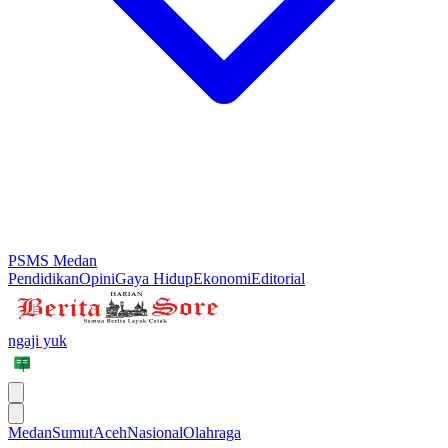
PSMS Medan
Pendidikan
Opini
Gaya Hidup
Ekonomi
Editorial
ngaji yuk
Medan
Sumut
Aceh
Nasional
Olahraga