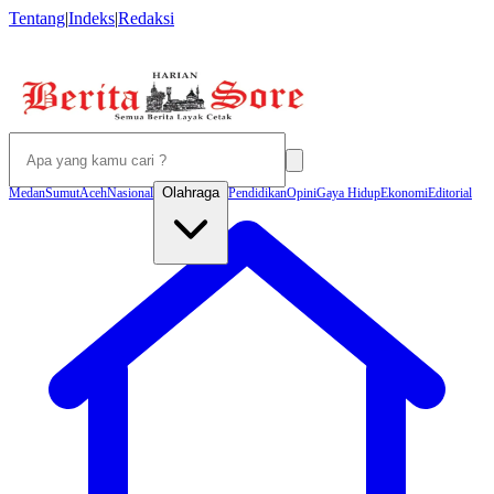
Tentang
|
Indeks
|
Redaksi
Olahraga
Medan
Sumut
Aceh
Nasional
Pendidikan
Opini
Gaya Hidup
Ekonomi
Editorial