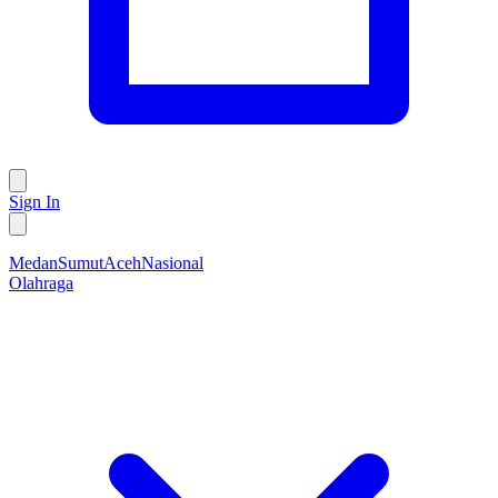
Sign In
Medan
Sumut
Aceh
Nasional
Olahraga