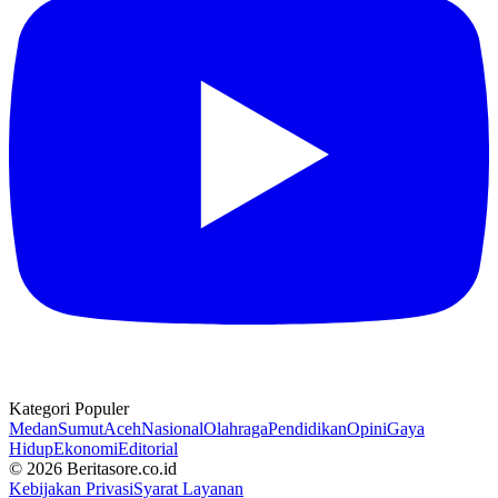
Kategori Populer
Medan
Sumut
Aceh
Nasional
Olahraga
Pendidikan
Opini
Gaya
Hidup
Ekonomi
Editorial
© 2026 Beritasore.co.id
Kebijakan Privasi
Syarat Layanan