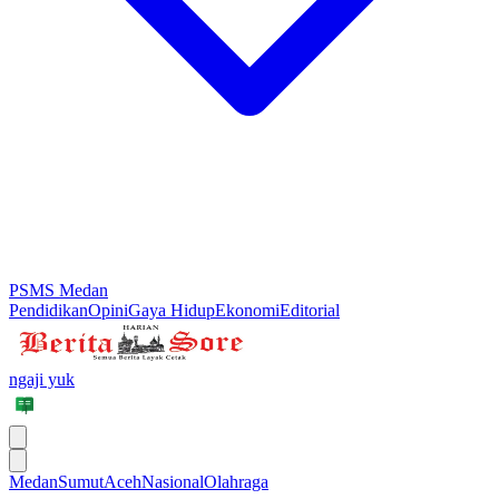
PSMS Medan
Pendidikan
Opini
Gaya Hidup
Ekonomi
Editorial
ngaji yuk
Medan
Sumut
Aceh
Nasional
Olahraga