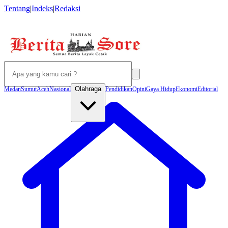
Tentang
|
Indeks
|
Redaksi
Olahraga
Medan
Sumut
Aceh
Nasional
Pendidikan
Opini
Gaya Hidup
Ekonomi
Editorial