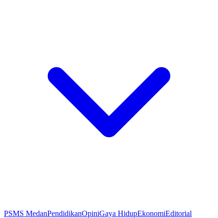
PSMS Medan
Pendidikan
Opini
Gaya Hidup
Ekonomi
Editorial