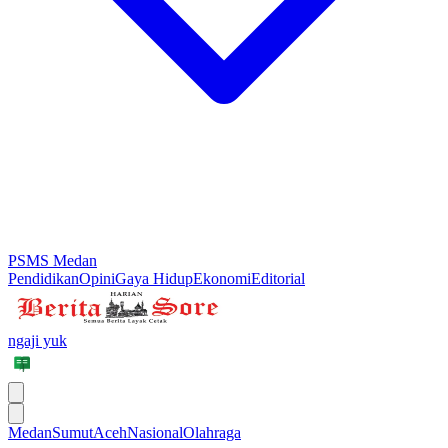
PSMS Medan
Pendidikan
Opini
Gaya Hidup
Ekonomi
Editorial
ngaji yuk
Medan
Sumut
Aceh
Nasional
Olahraga