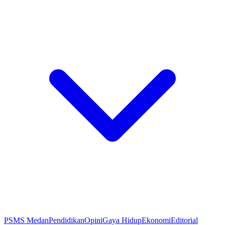
PSMS Medan
Pendidikan
Opini
Gaya Hidup
Ekonomi
Editorial