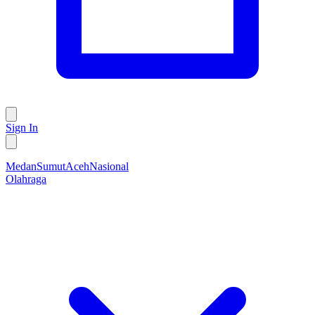
Sign In
Medan
Sumut
Aceh
Nasional
Olahraga