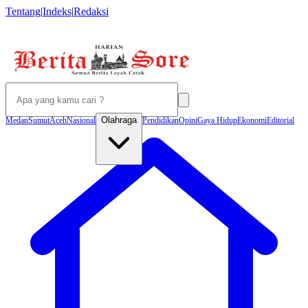
Tentang
|
Indeks
|
Redaksi
Olahraga
Medan
Sumut
Aceh
Nasional
Pendidikan
Opini
Gaya Hidup
Ekonomi
Editorial