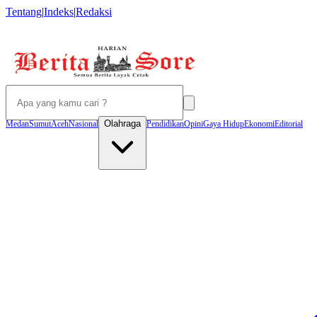
Tentang
|
Indeks
|
Redaksi
Olahraga
Medan
Sumut
Aceh
Nasional
Pendidikan
Opini
Gaya Hidup
Ekonomi
Editorial