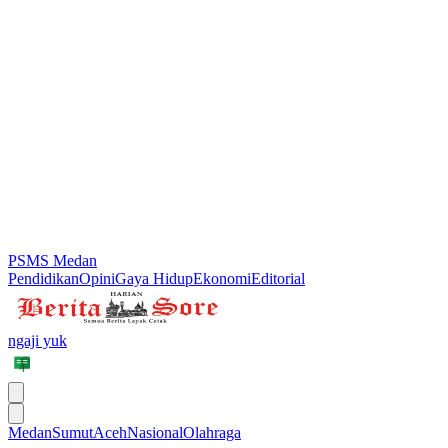
PSMS Medan
Pendidikan
Opini
Gaya Hidup
Ekonomi
Editorial
ngaji yuk
Medan
Sumut
Aceh
Nasional
Olahraga