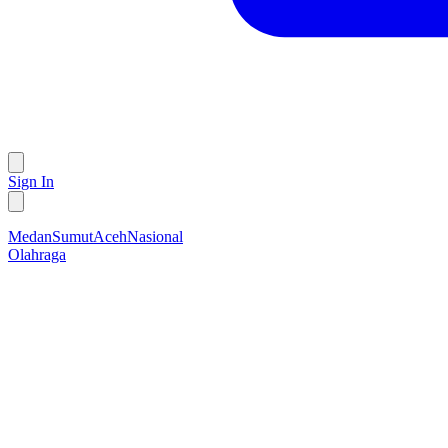
Sign In
Medan
Sumut
Aceh
Nasional
Olahraga