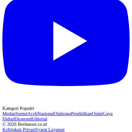
Kategori Populer
Medan
Sumut
Aceh
Nasional
Olahraga
Pendidikan
Opini
Gaya
Hidup
Ekonomi
Editorial
© 2026 Beritasore.co.id
Kebijakan Privasi
Syarat Layanan