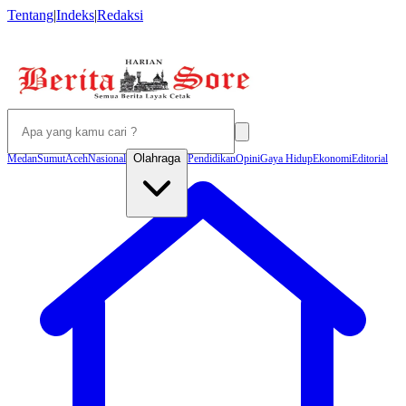
Tentang
|
Indeks
|
Redaksi
Olahraga
Medan
Sumut
Aceh
Nasional
Pendidikan
Opini
Gaya Hidup
Ekonomi
Editorial