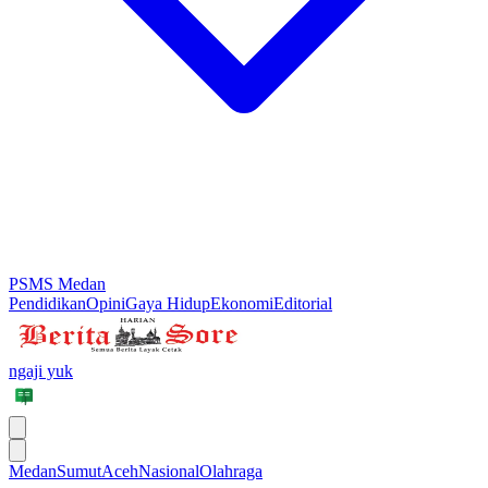
PSMS Medan
Pendidikan
Opini
Gaya Hidup
Ekonomi
Editorial
ngaji yuk
Medan
Sumut
Aceh
Nasional
Olahraga