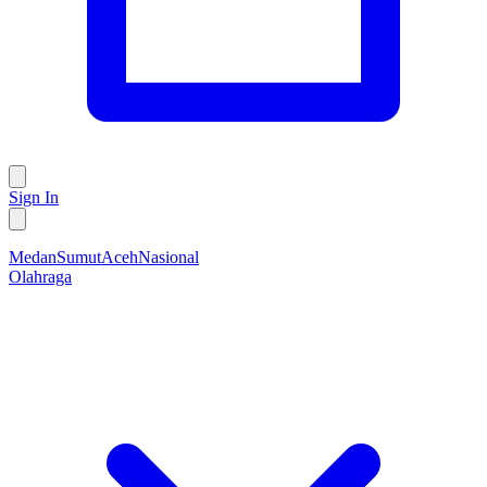
Sign In
Medan
Sumut
Aceh
Nasional
Olahraga