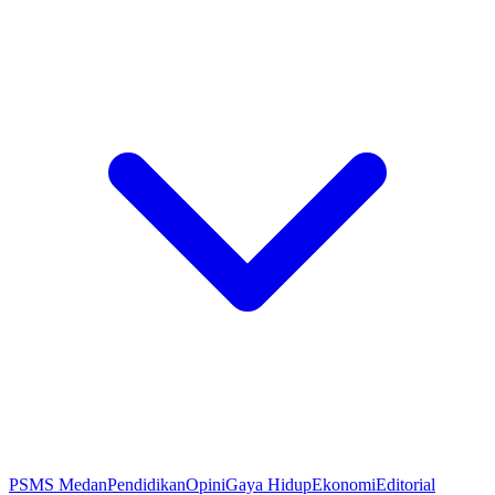
PSMS Medan
Pendidikan
Opini
Gaya Hidup
Ekonomi
Editorial