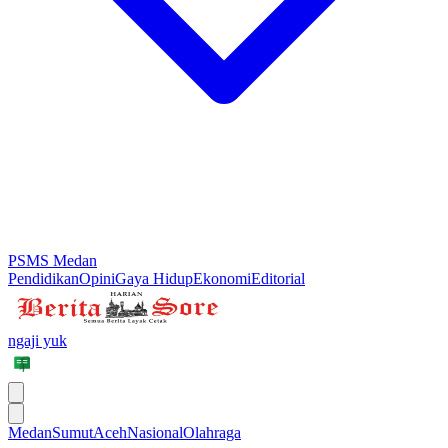
PSMS Medan
Pendidikan
Opini
Gaya Hidup
Ekonomi
Editorial
ngaji yuk
Medan
Sumut
Aceh
Nasional
Olahraga