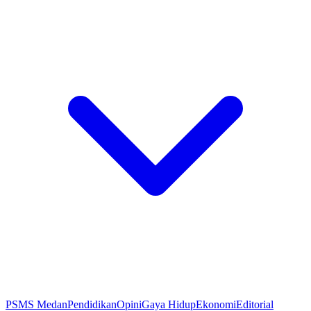
PSMS Medan
Pendidikan
Opini
Gaya Hidup
Ekonomi
Editorial