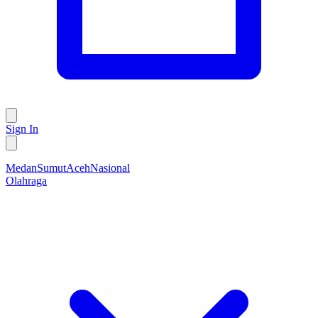
Sign In
Medan
Sumut
Aceh
Nasional
Olahraga