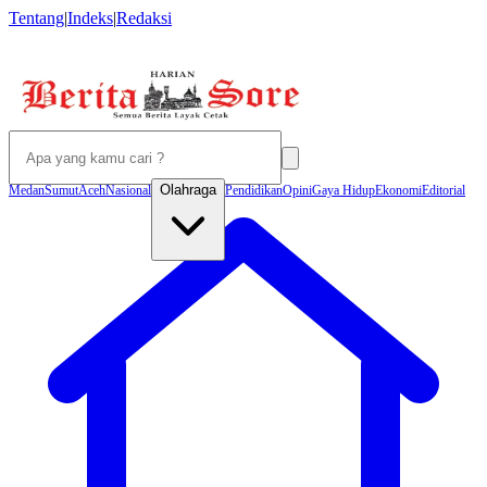
Tentang
|
Indeks
|
Redaksi
Olahraga
Medan
Sumut
Aceh
Nasional
Pendidikan
Opini
Gaya Hidup
Ekonomi
Editorial