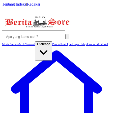
Tentang
|
Indeks
|
Redaksi
Olahraga
Medan
Sumut
Aceh
Nasional
Pendidikan
Opini
Gaya Hidup
Ekonomi
Editorial