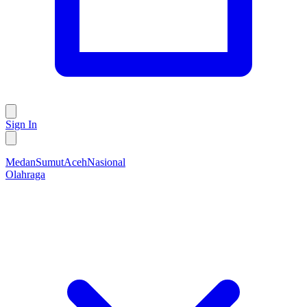
Sign In
Medan
Sumut
Aceh
Nasional
Olahraga