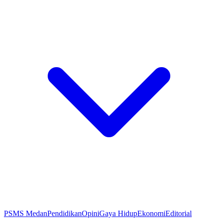
PSMS Medan
Pendidikan
Opini
Gaya Hidup
Ekonomi
Editorial