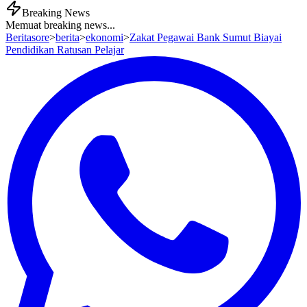
Breaking News
Memuat breaking news...
Beritasore
>
berita
>
ekonomi
>
Zakat Pegawai Bank Sumut Biayai
Pendidikan Ratusan Pelajar