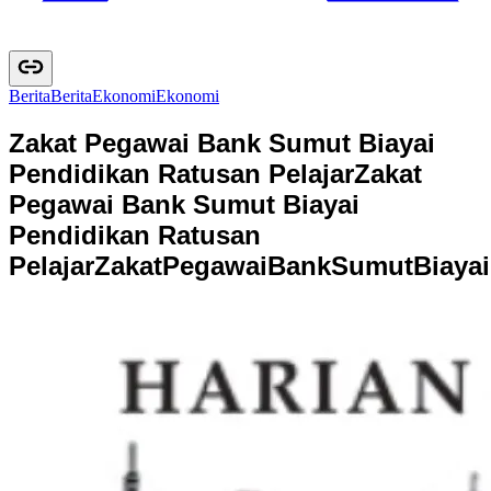
Berita
B
e
r
i
t
a
Ekonomi
E
k
o
n
o
m
i
Zakat Pegawai Bank Sumut Biayai
Pendidikan Ratusan Pelajar
Zakat
Pegawai Bank Sumut Biayai
Pendidikan Ratusan
Pelajar
Z
a
k
a
t
P
e
g
a
w
a
i
B
a
n
k
S
u
m
u
t
B
i
a
y
a
i