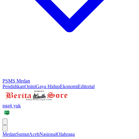
PSMS Medan
Pendidikan
Opini
Gaya Hidup
Ekonomi
Editorial
ngaji yuk
Medan
Sumut
Aceh
Nasional
Olahraga