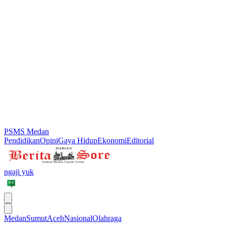
PSMS Medan
Pendidikan
Opini
Gaya Hidup
Ekonomi
Editorial
ngaji yuk
Medan
Sumut
Aceh
Nasional
Olahraga