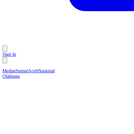
Sign In
Medan
Sumut
Aceh
Nasional
Olahraga