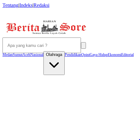
Tentang
|
Indeks
|
Redaksi
Olahraga
Medan
Sumut
Aceh
Nasional
Pendidikan
Opini
Gaya Hidup
Ekonomi
Editorial