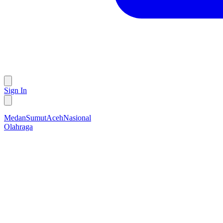
Sign In
Medan
Sumut
Aceh
Nasional
Olahraga