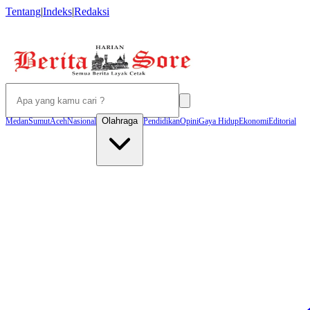
Tentang
|
Indeks
|
Redaksi
Olahraga
Medan
Sumut
Aceh
Nasional
Pendidikan
Opini
Gaya Hidup
Ekonomi
Editorial