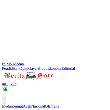
PSMS Medan
Pendidikan
Opini
Gaya Hidup
Ekonomi
Editorial
ngaji yuk
Medan
Sumut
Aceh
Nasional
Olahraga