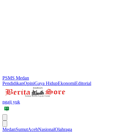
PSMS Medan
Pendidikan
Opini
Gaya Hidup
Ekonomi
Editorial
ngaji yuk
Medan
Sumut
Aceh
Nasional
Olahraga