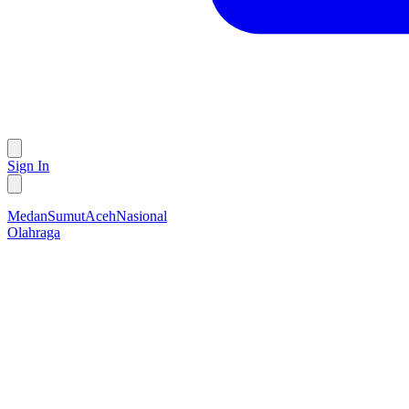
Sign In
Medan
Sumut
Aceh
Nasional
Olahraga