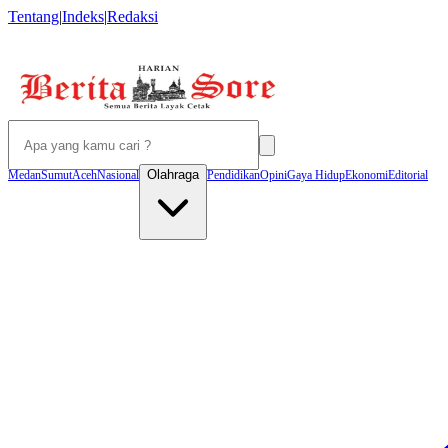
Tentang
|
Indeks
|
Redaksi
Olahraga
Medan
Sumut
Aceh
Nasional
Pendidikan
Opini
Gaya Hidup
Ekonomi
Editorial