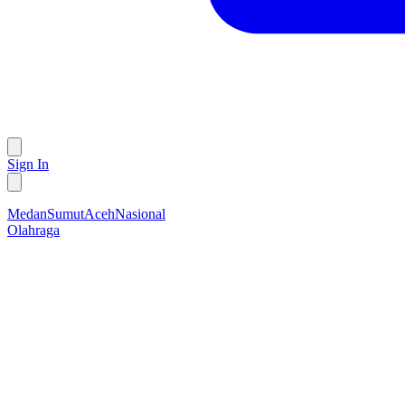
Sign In
Medan
Sumut
Aceh
Nasional
Olahraga