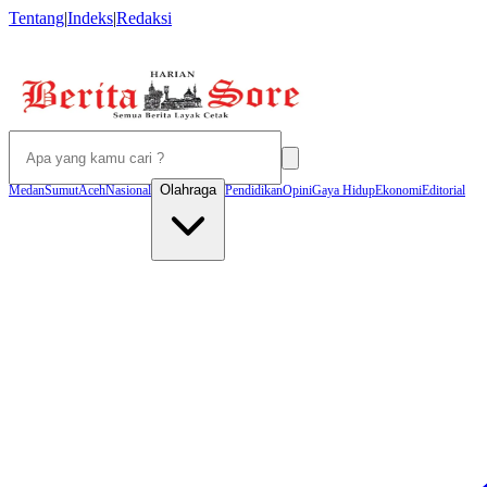
Tentang
|
Indeks
|
Redaksi
Olahraga
Medan
Sumut
Aceh
Nasional
Pendidikan
Opini
Gaya Hidup
Ekonomi
Editorial