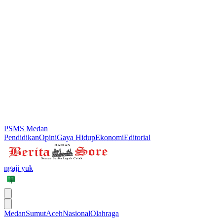
PSMS Medan
Pendidikan
Opini
Gaya Hidup
Ekonomi
Editorial
ngaji yuk
Medan
Sumut
Aceh
Nasional
Olahraga