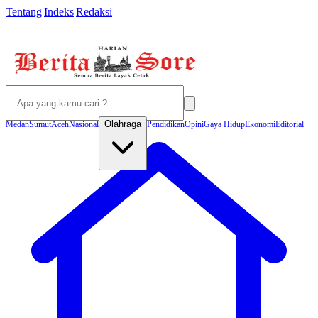
Tentang
|
Indeks
|
Redaksi
Olahraga
Medan
Sumut
Aceh
Nasional
Pendidikan
Opini
Gaya Hidup
Ekonomi
Editorial