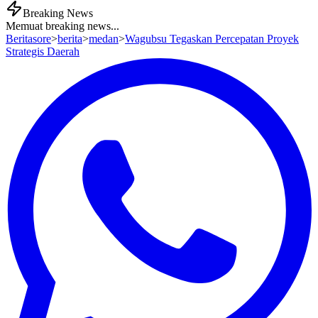
Breaking News
Memuat breaking news...
Beritasore
>
berita
>
medan
>
Wagubsu Tegaskan Percepatan Proyek
Strategis Daerah