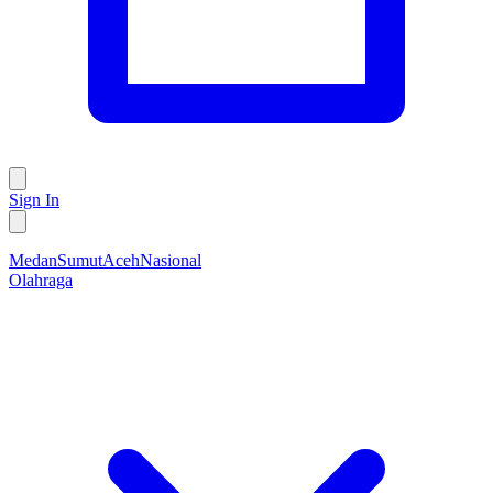
Sign In
Medan
Sumut
Aceh
Nasional
Olahraga