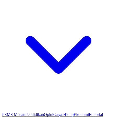
PSMS Medan
Pendidikan
Opini
Gaya Hidup
Ekonomi
Editorial