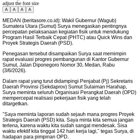
adjust the font size
A
A
A
A
MEDAN (beritasore.co.id): Wakil Gubernur (Wagub)
Sumatera Utara (Sumut) Surya menegaskan pentingnya
percepatan pelaksanaan kegiatan fisik untuk mendukung
Program Hasil Terbaik Cepat (PHTC) atau Quick Wins dan
Proyek Strategis Daerah (PSD).
Penegasan tersebut disampaikan Surya saat memimpin
rapat evaluasi progres pembangunan di Kantor Gubernur
Sumut, Jalan Diponegoro Nomor 30, Medan, Rabu
(3/6/2026).
Dalam rapat yang turut didampingi Penjabat (Pj) Sekretaris
Daerah Provinsi (Sekdaprov) Sumut Sulaiman Harahap,
Surya meminta seluruh Organisasi Perangkat Daerah (OPD)
mempercepat realisasi pekerjaan fisik yang telah
ditargetkan.
"Saya meminta laporan sudah sejauh mana progres Proyek
Strategis Daerah (PSD) kita. Saya minta kita semua jangan
terlena, karena waktu kita sudah sangat mendesak. Sisa
waktu efektif kita tinggal 142 hari kerja lagi," tegas Surya, di
hadapan para pimpinan OPD.