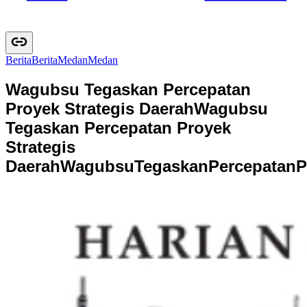
Berita
B
e
r
i
t
a
Medan
M
e
d
a
n
Wagubsu Tegaskan Percepatan
Proyek Strategis Daerah
Wagubsu
Tegaskan Percepatan Proyek
Strategis
Daerah
W
a
g
u
b
s
u
T
e
g
a
s
k
a
n
P
e
r
c
e
p
a
t
a
n
P