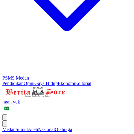
PSMS Medan
Pendidikan
Opini
Gaya Hidup
Ekonomi
Editorial
ngaji yuk
Medan
Sumut
Aceh
Nasional
Olahraga