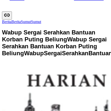
Berita
B
e
r
i
t
a
Sumut
S
u
m
u
t
Wabup Sergai Serahkan Bantuan
Korban Puting Beliung
Wabup Sergai
Serahkan Bantuan Korban Puting
Beliung
W
a
b
u
p
S
e
r
g
a
i
S
e
r
a
h
k
a
n
B
a
n
t
u
a