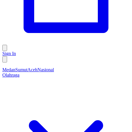
Sign In
Medan
Sumut
Aceh
Nasional
Olahraga