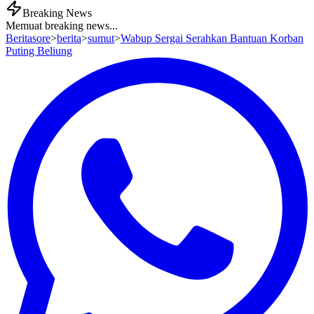
Breaking News
Memuat breaking news...
Beritasore
>
berita
>
sumut
>
Wabup Sergai Serahkan Bantuan Korban
Puting Beliung