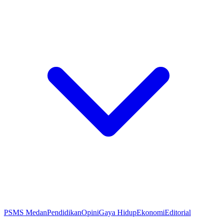
PSMS Medan
Pendidikan
Opini
Gaya Hidup
Ekonomi
Editorial