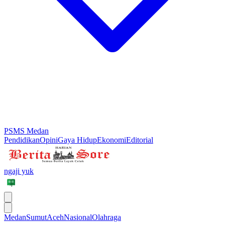
PSMS Medan
Pendidikan
Opini
Gaya Hidup
Ekonomi
Editorial
ngaji yuk
Medan
Sumut
Aceh
Nasional
Olahraga