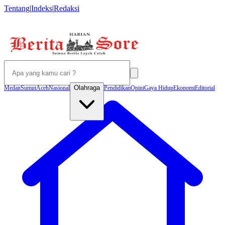
Tentang
|
Indeks
|
Redaksi
Olahraga
Medan
Sumut
Aceh
Nasional
Pendidikan
Opini
Gaya Hidup
Ekonomi
Editorial