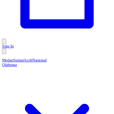
Sign In
Medan
Sumut
Aceh
Nasional
Olahraga