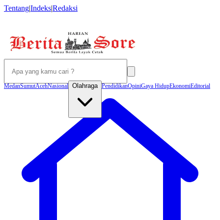
Tentang
|
Indeks
|
Redaksi
Olahraga
Medan
Sumut
Aceh
Nasional
Pendidikan
Opini
Gaya Hidup
Ekonomi
Editorial