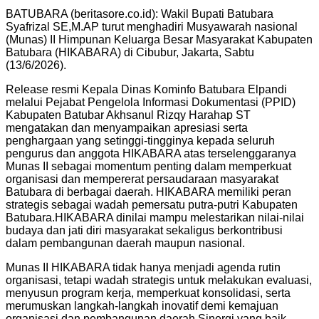
BATUBARA (beritasore.co.id): Wakil Bupati Batubara
Syafrizal SE,M.AP turut menghadiri Musyawarah nasional
(Munas) II Himpunan Keluarga Besar Masyarakat Kabupaten
Batubara (HIKABARA) di Cibubur, Jakarta, Sabtu
(13/6/2026).
Release resmi Kepala Dinas Kominfo Batubara Elpandi
melalui Pejabat Pengelola Informasi Dokumentasi (PPID)
Kabupaten Batubar Akhsanul Rizqy Harahap ST
mengatakan dan menyampaikan apresiasi serta
penghargaan yang setinggi-tingginya kepada seluruh
pengurus dan anggota HIKABARA atas terselenggaranya
Munas II sebagai momentum penting dalam memperkuat
organisasi dan mempererat persaudaraan masyarakat
Batubara di berbagai daerah. HIKABARA memiliki peran
strategis sebagai wadah pemersatu putra-putri Kabupaten
Batubara.HIKABARA dinilai mampu melestarikan nilai-nilai
budaya dan jati diri masyarakat sekaligus berkontribusi
dalam pembangunan daerah maupun nasional.
Munas II HIKABARA tidak hanya menjadi agenda rutin
organisasi, tetapi wadah strategis untuk melakukan evaluasi,
menyusun program kerja, memperkuat konsolidasi, serta
merumuskan langkah-langkah inovatif demi kemajuan
organisasi dan pembangunan daerah.Sinergi yang baik