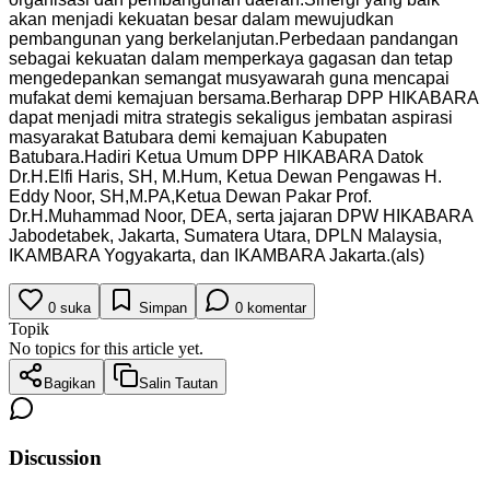
akan menjadi kekuatan besar dalam mewujudkan
pembangunan yang berkelanjutan.Perbedaan pandangan
sebagai kekuatan dalam memperkaya gagasan dan tetap
mengedepankan semangat musyawarah guna mencapai
mufakat demi kemajuan bersama.Berharap DPP HIKABARA
dapat menjadi mitra strategis sekaligus jembatan aspirasi
masyarakat Batubara demi kemajuan Kabupaten
Batubara.Hadiri Ketua Umum DPP HIKABARA Datok
Dr.H.Elfi Haris, SH, M.Hum, Ketua Dewan Pengawas H.
Eddy Noor, SH,M.PA,Ketua Dewan Pakar Prof.
Dr.H.Muhammad Noor, DEA, serta jajaran DPW HIKABARA
Jabodetabek, Jakarta, Sumatera Utara, DPLN Malaysia,
IKAMBARA Yogyakarta, dan IKAMBARA Jakarta.(als)
0
suka
Simpan
0
komentar
Topik
No topics for this article yet.
Bagikan
Salin Tautan
Discussion