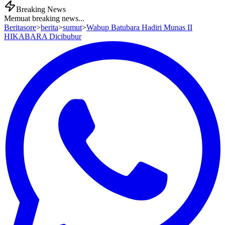
Breaking News
Memuat breaking news...
Beritasore
>
berita
>
sumut
>
Wabup Batubara Hadiri Munas II
HIKABARA Dicibubur