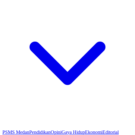
PSMS Medan
Pendidikan
Opini
Gaya Hidup
Ekonomi
Editorial