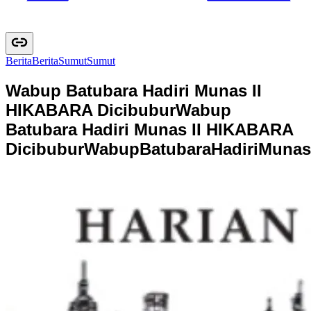
Berita
B
e
r
i
t
a
Sumut
S
u
m
u
t
Wabup Batubara Hadiri Munas II
HIKABARA Dicibubur
Wabup
Batubara Hadiri Munas II HIKABARA
Dicibubur
W
a
b
u
p
B
a
t
u
b
a
r
a
H
a
d
i
r
i
M
u
n
a
s