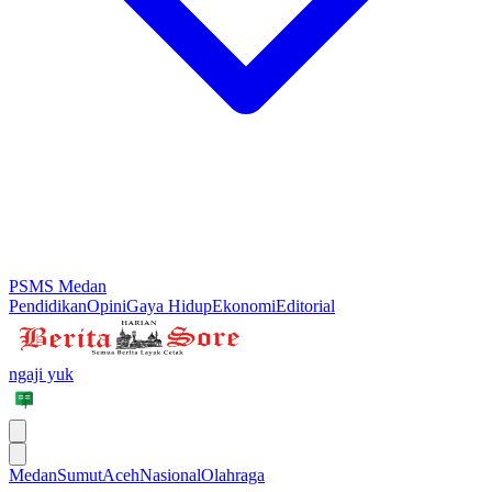
PSMS Medan
Pendidikan
Opini
Gaya Hidup
Ekonomi
Editorial
ngaji yuk
Medan
Sumut
Aceh
Nasional
Olahraga