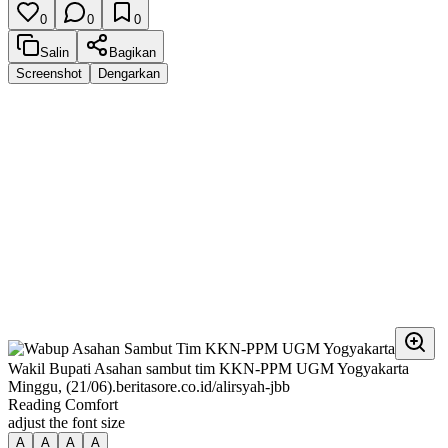
0
0
0
Salin
Bagikan
Screenshot
Dengarkan
Wakil Bupati Asahan sambut tim KKN-PPM UGM Yogyakarta
Minggu, (21/06).beritasore.co.id/alirsyah-jbb
Reading Comfort
adjust the font size
A
A
A
A