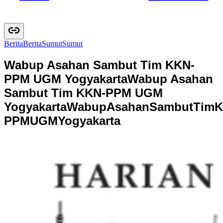
Berita
B
e
r
i
t
a
Sumut
S
u
m
u
t
Wabup Asahan Sambut Tim KKN-
PPM UGM Yogyakarta
Wabup Asahan
Sambut Tim KKN-PPM UGM
Yogyakarta
W
a
b
u
p
A
s
a
h
a
n
S
a
m
b
u
t
T
i
m
K
P
P
M
U
G
M
Y
o
g
y
a
k
a
r
t
a