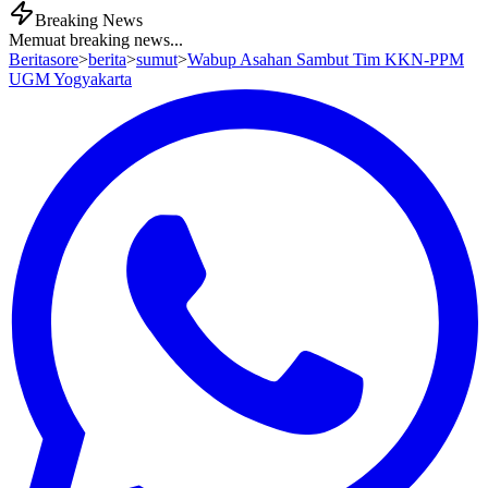
Breaking News
Memuat breaking news...
Beritasore
>
berita
>
sumut
>
Wabup Asahan Sambut Tim KKN-PPM
UGM Yogyakarta