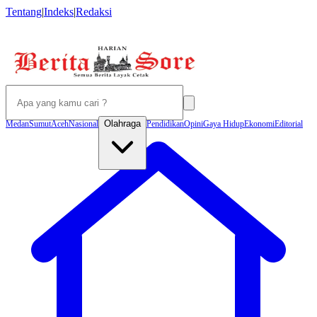
Tentang
|
Indeks
|
Redaksi
Olahraga
Medan
Sumut
Aceh
Nasional
Pendidikan
Opini
Gaya Hidup
Ekonomi
Editorial