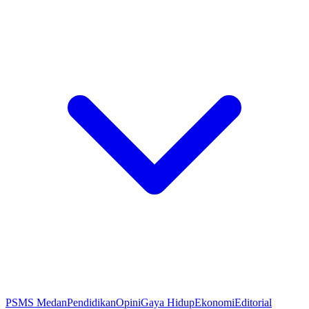
PSMS Medan
Pendidikan
Opini
Gaya Hidup
Ekonomi
Editorial