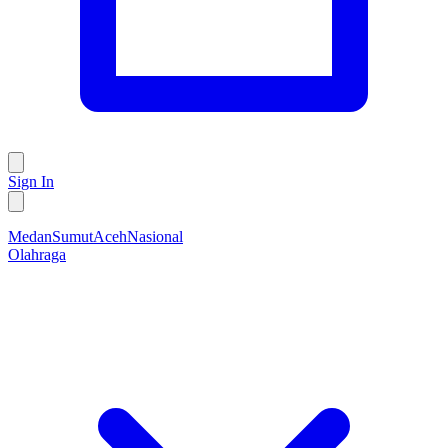
Sign In
Medan
Sumut
Aceh
Nasional
Olahraga