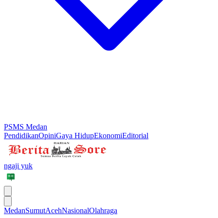
PSMS Medan
Pendidikan
Opini
Gaya Hidup
Ekonomi
Editorial
ngaji yuk
Medan
Sumut
Aceh
Nasional
Olahraga