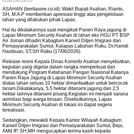
ASAHAN (beritasore.co.id): Wakil Bupati Asahan, Rianto,
SH, M.A.P memberikan apresiasi tinggi atas pengelolaan
lahan yang dilakukan pihak Lapas.
Hal itu dikatakannya saat mengikuti Panen Raya jagung di
Lapas Minimum Security Asahan di lahan eks HGU PT BSP
Air Joman dihadiri Kabagtum Kanwil Ditjen Imigrasi dan
Pemasyarakatan Sumut, Kalapas Labuhan Ruku, Dr.Hamdi
Hasibuan, ST,SH Rabu (17/06/2026).
Release resmi Kepala Dinas Kominfo Asahan menyebutkan,
kegiatan yang digelar dalam rangka memperkuat dan
mendukung Program Ketahanan Pangan Nasional.Katanya
Panen Raya Jagung di Lapas Minimum Security Asahan
diatas lahan seluas 10 hektar dimanfaatkan untuk bercocok
tanam.Dikatakanya, 5,5 hektar ditanami jagung dan 2,5
hektar lainnya ditanami pisang.Kegiatan ini menjadi sarana
asimilasi bagi warga binaan. Disebutkannya, Lapas
Minimum Security Asahan di lokasi ini dapat segera
terealisasi.
Sedangkan, mewakili Kepala Kantor Wilayah Kabagtum
Kanwil Ditjen Imigrasi dan Pemasyarakatan Sumut, Bejo,
AMd IP, SH,MH mengucapkan terima kasih kepada