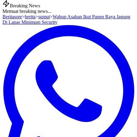
Breaking News
Memuat breaking news...
Beritasore
>
berita
>
sumut
>
Wabup Asahan Ikut Panen Raya Jagung
Di Lapas Minimum Security