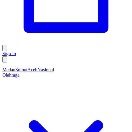
Sign In
Medan
Sumut
Aceh
Nasional
Olahraga