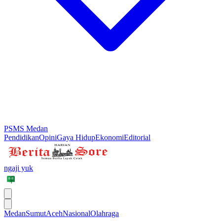
PSMS Medan
Pendidikan
Opini
Gaya Hidup
Ekonomi
Editorial
ngaji yuk
Medan
Sumut
Aceh
Nasional
Olahraga