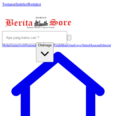
Tentang
|
Indeks
|
Redaksi
Olahraga
Medan
Sumut
Aceh
Nasional
Pendidikan
Opini
Gaya Hidup
Ekonomi
Editorial