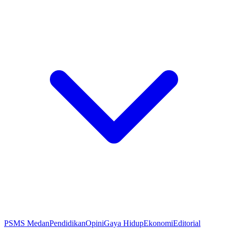
PSMS Medan
Pendidikan
Opini
Gaya Hidup
Ekonomi
Editorial