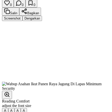
0
0
0
Salin
Bagikan
Screenshot
Dengarkan
Reading Comfort
adjust the font size
A
A
A
A