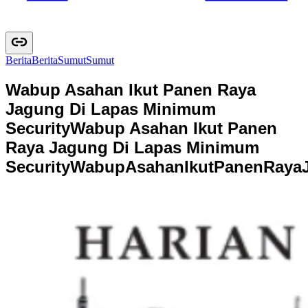
Berita
B
e
r
i
t
a
Sumut
S
u
m
u
t
Wabup Asahan Ikut Panen Raya
Jagung Di Lapas Minimum
Security
Wabup Asahan Ikut Panen
Raya Jagung Di Lapas Minimum
Security
W
a
b
u
p
A
s
a
h
a
n
I
k
u
t
P
a
n
e
n
R
a
y
a