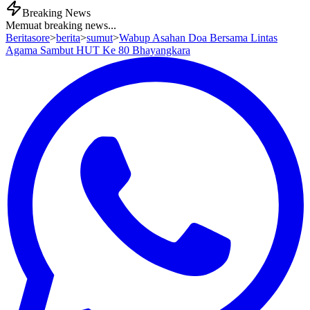
Breaking News
Memuat breaking news...
Beritasore
>
berita
>
sumut
>
Wabup Asahan Doa Bersama Lintas
Agama Sambut HUT Ke 80 Bhayangkara