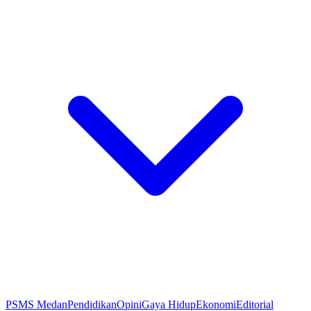
PSMS Medan
Pendidikan
Opini
Gaya Hidup
Ekonomi
Editorial