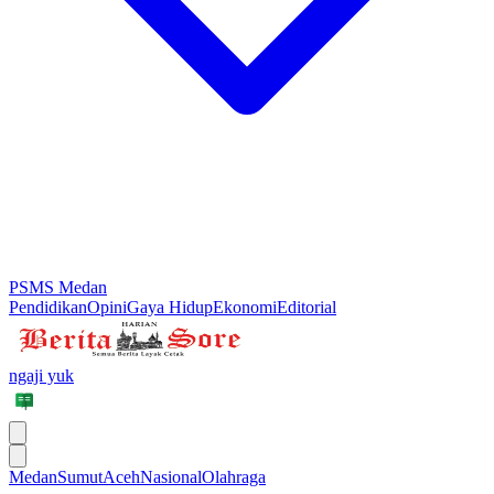
PSMS Medan
Pendidikan
Opini
Gaya Hidup
Ekonomi
Editorial
ngaji yuk
Medan
Sumut
Aceh
Nasional
Olahraga