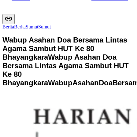
Berita
B
e
r
i
t
a
Sumut
S
u
m
u
t
Wabup Asahan Doa Bersama Lintas
Agama Sambut HUT Ke 80
Bhayangkara
Wabup Asahan Doa
Bersama Lintas Agama Sambut HUT
Ke 80
Bhayangkara
W
a
b
u
p
A
s
a
h
a
n
D
o
a
B
e
r
s
a