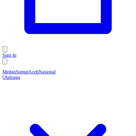
Sign In
Medan
Sumut
Aceh
Nasional
Olahraga