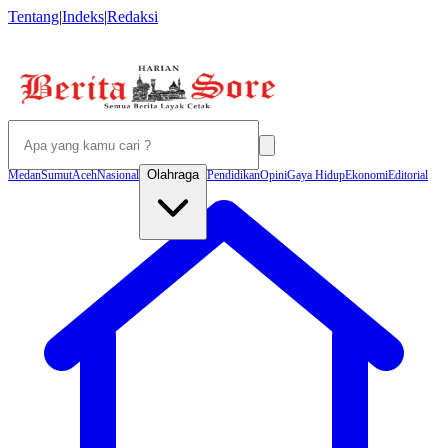
Tentang
|
Indeks
|
Redaksi
Olahraga
Medan
Sumut
Aceh
Nasional
Pendidikan
Opini
Gaya Hidup
Ekonomi
Editorial