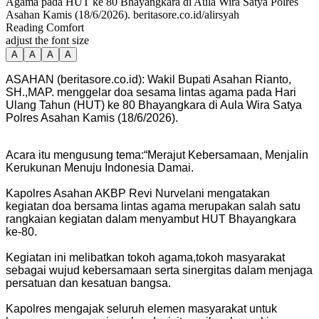
Agama pada HUT ke 80 Bhayangkara di Aula Wira Satya Polres
Asahan Kamis (18/6/2026). beritasore.co.id/alirsyah
Reading Comfort
adjust the font size
A
A
A
A
ASAHAN (beritasore.co.id): Wakil Bupati Asahan Rianto,
SH.,MAP. menggelar doa sesama lintas agama pada Hari
Ulang Tahun (HUT) ke 80 Bhayangkara di Aula Wira Satya
Polres Asahan Kamis (18/6/2026).
Acara itu mengusung tema:“Merajut Kebersamaan, Menjalin
Kerukunan Menuju Indonesia Damai.
Kapolres Asahan AKBP Revi Nurvelani mengatakan
kegiatan doa bersama lintas agama merupakan salah satu
rangkaian kegiatan dalam menyambut HUT Bhayangkara
ke-80.
Kegiatan ini melibatkan tokoh agama,tokoh masyarakat
sebagai wujud kebersamaan serta sinergitas dalam menjaga
persatuan dan kesatuan bangsa.
Kapolres mengajak seluruh elemen masyarakat untuk