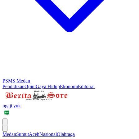
PSMS Medan
Pendidikan
Opini
Gaya Hidup
Ekonomi
Editorial
ngaji yuk
Medan
Sumut
Aceh
Nasional
Olahraga