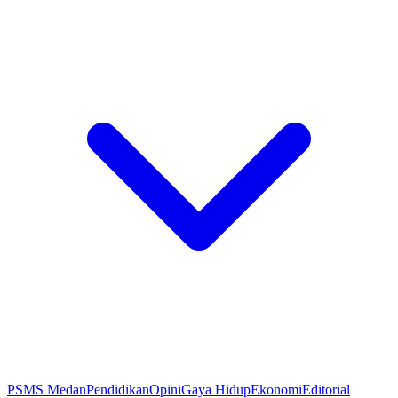
PSMS Medan
Pendidikan
Opini
Gaya Hidup
Ekonomi
Editorial