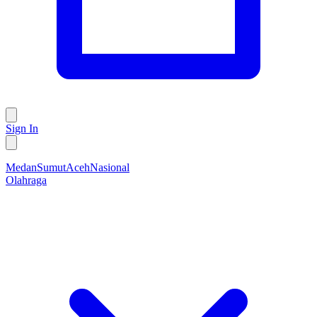
Sign In
Medan
Sumut
Aceh
Nasional
Olahraga