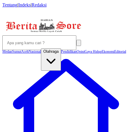
Tentang
|
Indeks
|
Redaksi
Olahraga
Medan
Sumut
Aceh
Nasional
Pendidikan
Opini
Gaya Hidup
Ekonomi
Editorial