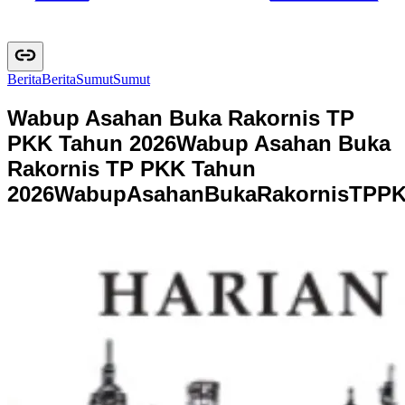
Berita
B
e
r
i
t
a
Sumut
S
u
m
u
t
Wabup Asahan Buka Rakornis TP
PKK Tahun 2026
Wabup Asahan Buka
Rakornis TP PKK Tahun
2026
W
a
b
u
p
A
s
a
h
a
n
B
u
k
a
R
a
k
o
r
n
i
s
T
P
P