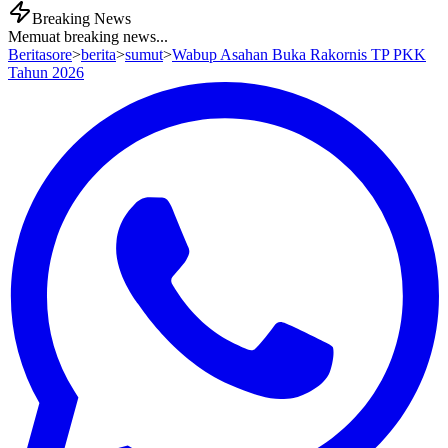
Breaking News
Memuat breaking news...
Beritasore
>
berita
>
sumut
>
Wabup Asahan Buka Rakornis TP PKK
Tahun 2026