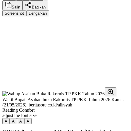
Salin
Bagikan
Screenshot
Dengarkan
Wakil Bupati Asahan buka Rakornis TP PKK Tahun 2026 Kamis
(21/05/2026). beritasore.co.id/alirsyah
Reading Comfort
adjust the font size
A
A
A
A